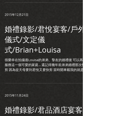
2015年12月21日
婚禮錄影/君悅宴客/戶外
儀式/文定儀
式/Brian+Louisa
很榮幸在拍攝過Louisa的弟弟、摯友的婚禮後 可以再次
服務這一個可愛的家庭... 還記得幾年前弟弟婚禮那次快
剪 因為從天母要到君悅又要快剪 當時開車載我的就是
Brian與Louisa 兩人經歷了遠距離的考驗 以後終於可以
每天相處看電影、吃雞肉飯 ...
2015年11月24日
婚禮錄影/君品酒店宴客/