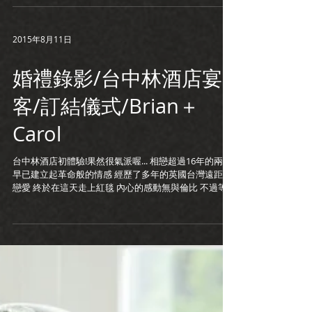
2015年8月11日
婚禮錄影/台中林酒店宴
客/訂結儀式/Brian＋
Carol
台中林酒店初體驗!果然很氣派喔... 相戀超過16年的兩人
早已建立起革命般的情感 經歷了多年的英國台灣遠距離
戀愛 終於在這天走上紅毯 內心的感動無與倫比 不過等
了這麼多年，珮君的同事們可不會輕易讓新郎好過 準備
了病房的尿壺、抽痰管等等 看來要早點追上進度...