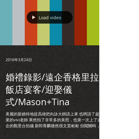
Load video
2016年3月24日
婚禮錄影/遠企香格里拉
飯店宴客/迎娶儀
式/Mason+Tina
美麗的新娘特地從高雄把向詠大師請上來 也聘請了超專
業的vivi老師 果然拍了非常多的美照，也第一次上了遠
企的觀景台拍攝 新郎青麟雖然很文質彬彬 但闖關時，臨
時考試模仿名人 竟然意外地放得開，周杰倫還有沈玉琳
都模仿的唯妙唯肖 真有種意外的反差萌......