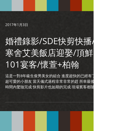
2017年1月3日
婚禮錄影/SDE快剪快播/
寒舍艾美飯店迎娶/頂鮮
101宴客/懷萱+柏翰
這是一對8年級生俊男美女的組合 進度超快的已經有了
超可愛的小朋友 當天儀式過程非常非常的趕 所幸最後在
時間內驚險完成 快剪影片也如期的完成 現場賓客都隨著
影片又哭又笑 我想這就是最大的成就感了 婚禮攝影：
良大Liang Chen攝影工作室 Eric Yeh ...