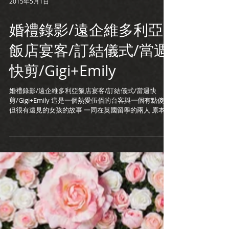
2015年5月1日
婚禮錄影/遠企維多利亞
飯店宴客/訂結儀式/當週
快剪/Gigi+Emily
婚禮錄影/遠企維多利亞飯店宴客/訂結儀式/當週快
剪/Gigi+Emily 這是一個熱愛伍佰的台客與一個有點傻氣
但很有遠見的女孩的故事 一同在英國留學的兩人 原本已
經論及婚嫁，但最後沒能走上紅毯 兩人並未斷了聯絡 後
來有次Emily為了鼓勵Gigi特地寫信給伍佰...