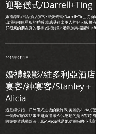
迎娶儀式/Darrell+Ting
婚禮錄影/君品酒店宴客/迎娶儀式/Darrell+Ting 從新郎
出場那種巨星般的呼喊 就感受得出兩人的好人緣 擁有一
群很瘋的朋友真的很棒 婚禮錄影: 婚錄加樂福團隊 Jeff +
Blue 婚禮攝影: Hero 宴客餐廳: 君品酒店
2015年9月1日
婚禮錄影/維多利亞酒店
宴客/純宴客/Stanley＋
Alicia
這是繼求婚，戶外儀式之後的最終戰 美麗的Alicia打造了
一個夢幻的灰姑娘主題婚禮 最令我感動的是送客時 有個
阿姨突然感動落淚... 原來Alicia就是她結婚時的小花童...
看著小花童變成如今美麗的新娘 想必是感觸良多啊！ 平
面攝影：Karren 新娘秘書：Niniko...