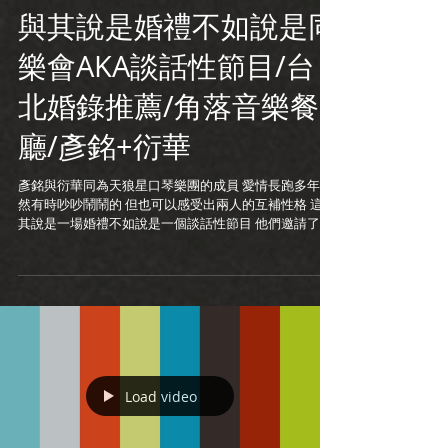
與其說是婚禮不如說是同
樂會AKA談話性節目/台
北婚錄推薦/角落音樂餐
廳/彥銘+衍華
彥銘與衍華同為天狼星口琴樂團的成員 愛情長跑多年 雖
然有時吵吵鬧鬧的 但也可以感受出兩人的互補性格 這與
其說是一場婚禮不如說是一個談話性節目 他們邀請了很
多好友上台一起聊聊當年的趣事 很喜歡這樣的溫馨聚會
恭喜你們^^ 婚禮攝影:陳q 婚錄加樂福...
Load video