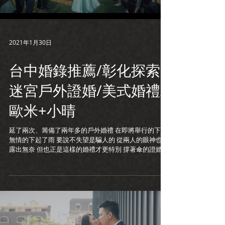
2021年1月30日
台中婚錄推薦/彰化探索
迷宮戶外證婚/美式婚禮/
歐米+小晴
延了兩次、籌備了兩年多的戶外婚禮 在即將舉行的下午
無情的下起了雨 要說不失望是騙人的 從兩人的眼神也透
露出無奈 但也正是這樣的婚禮才更特別 撐著傘的證婚更
是一生難忘 晚上也許是戀愛之神眷顧 雨終於停了 於是
夢想中的戶外婚禮開始了 小倆口跳著舞、表演著練習許
久的歌曲...