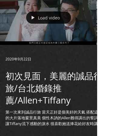
Load video
2020年9月22日
初次見面，美麗的誠品行
旅/台北婚錄推
薦/Allen+Tiffany
第一次來到誠品行旅 當天正好是個美好的天氣 搭配這裡
的大片落地窗景真美 個性木訥的Allen難得講出的誓詞
讓Tiffany流下感動的淚水 很喜歡她送捧花給好友時講的
每個回憶與感動 一起來看看這個充滿感動的婚禮吧!! 婚
錄加樂福 www.loveplusfilm.com...