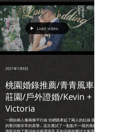
Load video
2021年1月6日
桃園婚錄推薦/青青風車
莊園/戶外證婚/Kevin +
Victoria
一開始兩人像兩條平行線 但網路牽起了兩人的紅線 彼此
的誓詞都非常的真摯... 這次嘗試了一點點不一樣的風格
讓影片除了誓詞外沒有環境音 不知這樣的嘗試大家還喜