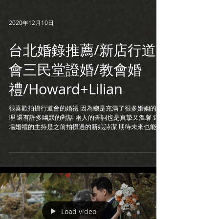
2020年12月10日
台北婚錄推薦/新店行道
會三民堂證婚/教會婚
禮/Howard+Lilian
很喜歡拍攝行道會的婚禮 因為總是充滿了很多婚姻的哲
理 還有許多幽默的對話 兩人的誓詞也是真摯又溫馨 這
場婚禮的主持是之前拍攝過的新娘詩潔 期待未來也能繼
續幫教會的弟兄姊妹服務 恭喜Howard與Lilian 婚禮攝
影:The Stage Darren 新娘秘書:Judy...
Load video