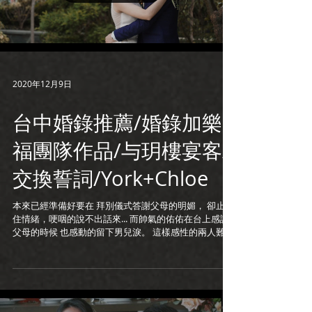
2020年12月9日
台中婚錄推薦/婚錄加樂
福團隊作品/与玥樓宴客/
交換誓詞/York+Chloe
本來已經準備好要在 拜別儀式答謝父母的明媚， 卻止不
住情緒，哽咽的說不出話來... 而帥氣的佑佑在台上感謝
父母的時候 也感動的留下男兒淚。 這樣感性的兩人難怪
會結為夫妻 我相信兩家人在婚後一定會很幸福的， 恭喜
你們！ 平面攝影:賴小路 新娘秘書:芯芯 會場佈置:囍艾美
學...