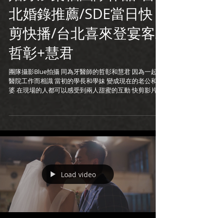
北婚錄推薦/SDE當日快
剪快播/台北喜來登宴客/
哲彰+慧君
團隊攝影Blue拍攝 同為牙醫師的哲彰和慧君 因為一起在
醫院工作而相識 當初的學長和學妹 變成現在的老公和老
婆 在現場的人都可以感受到兩人甜蜜的互動 快剪影片在
現場播出後 兩人也感動的流淚了 祝福你們～ 婚禮攝影:
張道慈 新娘秘書:荳荳小姐 #台北婚錄推薦 #結婚錄影...
Load video