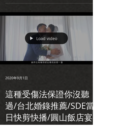
Load video
2020年9月1日
這種受傷法保證你沒聽
過/台北婚錄推薦/SDE當
日快剪快播/圓山飯店宴
客/柏志+念荷