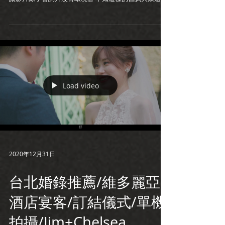
歡嗎? 新娘秘書：Iris 平面攝影：栗子花栗子雞 Kevin 宴
客餐廳：青青風車莊園 #桃園婚錄推薦 #婚禮錄影...
Load video
2020年12月31日
台北婚錄推薦/維多麗亞
酒店宴客/訂結儀式/單機
拍攝/Jim+Chelsea