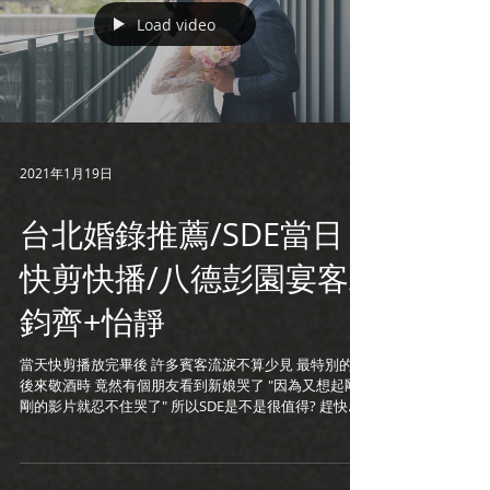
Load video
2021年1月19日
台北婚錄推薦/SDE當日
快剪快播/八德彭園宴客/
鈞齊+怡靜
當天快剪播放完畢後 許多賓客流淚不算少見 最特別的是
後來敬酒時 竟然有個朋友看到新娘哭了 "因為又想起剛
剛的影片就忍不住哭了" 所以SDE是不是很值得? 趕快手
刀下訂吧!! www.loveplusfilm.com LINE
ID:loveplus.tw...