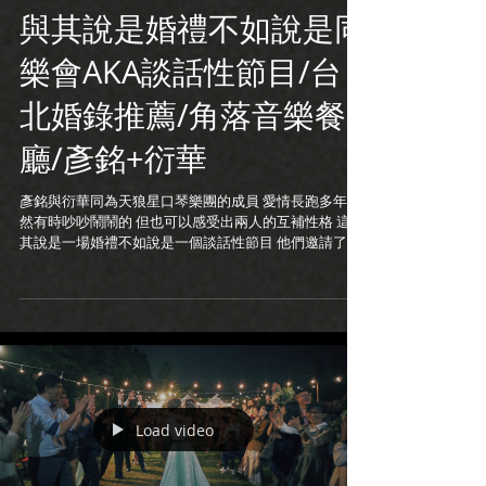
與其說是婚禮不如說是同
樂會AKA談話性節目/台
北婚錄推薦/角落音樂餐
廳/彥銘+衍華
彥銘與衍華同為天狼星口琴樂團的成員 愛情長跑多年 雖
然有時吵吵鬧鬧的 但也可以感受出兩人的互補性格 這與
其說是一場婚禮不如說是一個談話性節目 他們邀請了很
多好友上台一起聊聊當年的趣事 很喜歡這樣的溫馨聚會
恭喜你們^^ 婚禮攝影:陳q 婚錄加樂福...
Load video