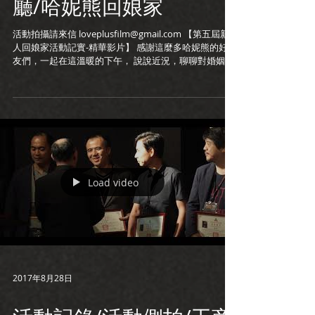
廳/哈妮熊回娘家
活動拍攝請來信 loveplusfilm@gmail.com 【第五屆新
人回娘家活動記實-精華影片】 感謝這麼多哈妮熊的好朋
友們，一起在這溫暖的下午， 說說近況，聊聊對婚姻的
看法。 我們用幸福溫度計讓大家來分享在婚姻中的不同
體驗與想像，...
Load video
2017年8月28日