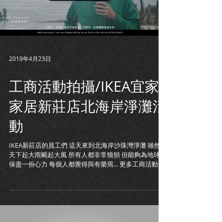
2019年4月23日
工商活動拍攝/IKEA宜家
家居新莊店北海岸淨灘活
動
IKEA新莊店的員工們 這天來到北海岸沙珠灣淨灘 雖然當
天下起大雨颳起大風 所有人都非常狼狽 但能夠為地球環
保盡一份心力 每個人都覺得與有榮焉... 更多工商活動影
片 https://www.loveplusfilm.com/company