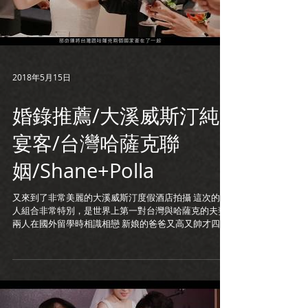
2018年5月15日
婚錄推薦/大溪威斯汀純
宴客/台灣哈薩克聯
姻/Shane+Polla
又來到了非常美麗的大溪威斯汀度假酒店拍攝 這次的新
人組合非常特別，是世界上第一對台灣與哈薩克的夫妻
兩人在國外留學時相識相戀 新娘的爸爸又高又帥才四十
幾歲 現場賓客一直稱讚他很像電影明星 新娘爺爺還特別
贈送了一套哈薩克傳統服裝給新郎爸 一起來看看這場特
別的台灣哈薩克婚禮吧!...