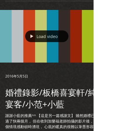
Load video
2016年5月5日
婚禮錄影/板橋喜宴軒/純
宴客/小范+小藍
謝謝小藍的推薦^^ 【這是另一篇感謝文】 雖然婚禮已經
過了快兩個月， 但在收到加樂福老師拍攝的影片後，整
個情境感動頓時湧現， 心底的暖真的很難以筆墨形容。