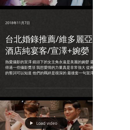
2018年11月7日
台北婚錄推薦/維多麗亞
酒店純宴客/宣澤+婉嫈
熱愛攝影的宣澤 鏡頭下的女主角永遠是美麗的婉嫈 還曾
得過一些攝影獎項 我想愛情的力量真是非常強大 從兩人
的誓詞可以知道 他們的羈絆是很深的 最後套一句宣澤媽
媽說的 她花了三十年還是沒把宣澤養胖 之後就交給婉嫈
了XD 婚禮攝影: 有fu攝影 雪糕 新娘秘書: Lin Lin
Load video