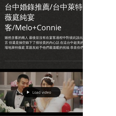
台中婚錄推薦/台中萊特
薇庭純宴
客/Melo+Connie
雖然含蓄的兩人 最後並沒有在宴客過程中對彼此說出誓
言 但還是抽空錄下了很珍貴的內心話 在這台中超美的新
場地萊特薇庭 眾親友給予他們最溫暖的祝福 恭喜你們^^
婚禮攝影:sosi Steven 新娘秘書: Bonnie
Load video