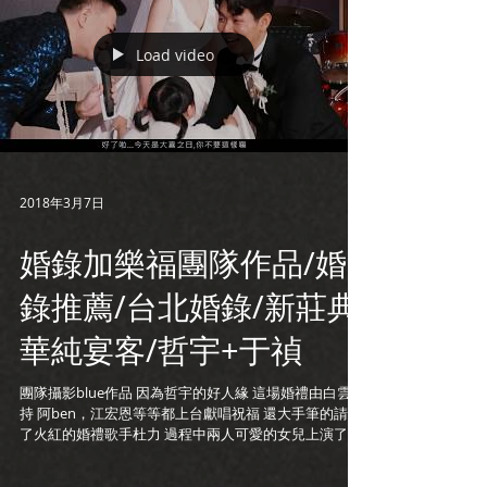
Load video
2018年3月7日
婚錄加樂福團隊作品/婚
錄推薦/台北婚錄/新莊典
華純宴客/哲宇+于禎
團隊攝影blue作品 因為哲宇的好人緣 這場婚禮由白雲主
持 阿ben，江宏恩等等都上台獻唱祝福 還大手筆的請來
了火紅的婚禮歌手杜力 過程中兩人可愛的女兒上演了意
外的插曲 （請看影片的開頭） 從兩人的誓詞可以知道
未來的婚姻之路只會越來越幸福 祝福你們＾＾