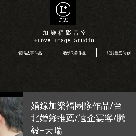
加樂福影音室
+Love Image Studio
愛情故事作品
婚紗側錄作品
紀錄重要時刻
婚錄加樂福團隊作品/台
北婚錄推薦/遠企宴客/騰
毅+天瑞