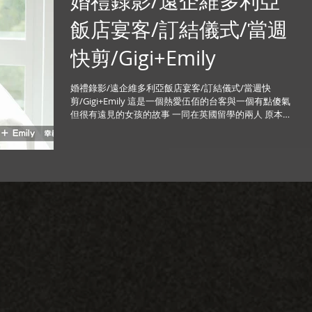
婚禮錄影/遠企維多利亞
飯店宴客/訂結儀式/當週
快剪/Gigi+Emily
婚禮錄影/遠企維多利亞飯店宴客/訂結儀式/當週快
剪/Gigi+Emily 這是一個熱愛伍佰的台客與一個有點傻氣
但很有遠見的女孩的故事 一同在英國留學的兩人 原本已
經論及婚嫁，但最後沒能走上紅毯 兩人並未斷了聯絡 後
來有次Emily為了鼓勵Gigi特地寫信給伍佰...