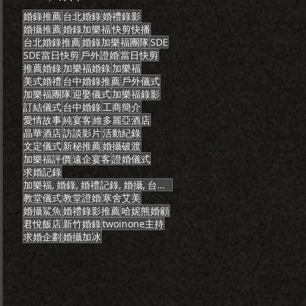
婚錄推薦
台北婚錄
婚禮錄影
婚攝推薦
婚錄加樂福
快剪快播
台北婚錄推薦
婚錄加樂福團隊
SDE
SDE當日快剪
戶外證婚
當日快剪
推薦婚錄
加樂福婚錄
加樂福
美式婚禮
台中婚錄推薦
戶外儀式
加樂福團隊
迎娶儀式
加樂福錄影
訂結儀式
台中婚錄
工商簡介
愛情故事
純宴客
維多麗亞酒店
晶華酒店
訪談影片
活動紀錄
文定儀式
新秘推薦
婚攝破渡
加樂福評價
遠企宴客
證婚儀式
求婚記錄
加樂福, 婚錄, 婚禮記錄, 婚攝, 台北婚錄, 婚禮錄影, 推薦婚錄, 婚錄推薦, 婚攝推薦, 推
教堂儀式
教堂證婚
寒舍艾美
婚攝鯊魚
婚禮錄影推薦
哈妮熊婚顧
君悅飯店
新竹婚錄
twoinone主持
求婚企劃
婚攝加冰