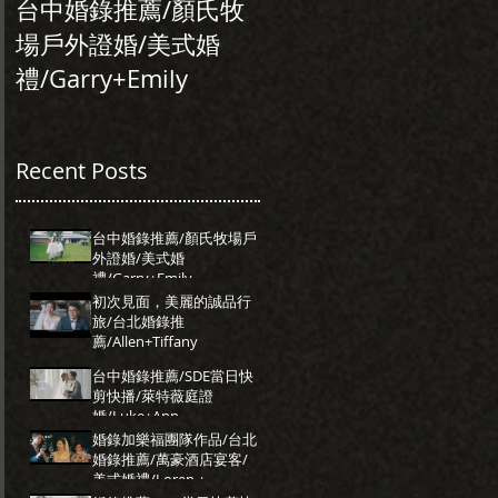
台中婚錄推薦/顏氏牧
初次見面，美麗的誠
場戶外證婚/美式婚
行旅/台北婚錄推
禮/Garry+Emily
薦/Allen+Tiffany
Recent Posts
台中婚錄推薦/顏氏牧場戶
外證婚/美式婚
禮/Garry+Emily
初次見面，美麗的誠品行
旅/台北婚錄推
薦/Allen+Tiffany
台中婚錄推薦/SDE當日快
剪快播/萊特薇庭證
婚/Luke+Ann
婚錄加樂福團隊作品/台北
婚錄推薦/萬豪酒店宴客/
美式婚禮/Loren +