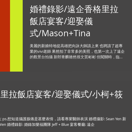
婚禮錄影/遠企香格里拉
飯店宴客/迎娶儀
式/Mason+Tina
美麗的新娘特地從高雄把向詠大師請上來 也聘請了超專
業的vivi老師 果然拍了非常多的美照，也第一次上了遠企
的觀景台拍攝 新郎青麟雖然很文質彬彬 但闖關時，臨時
考試模仿名人 竟然意外地放得開，周杰倫還有沈玉琳都
模仿的唯妙唯肖 真有種意外的反差萌......
里拉飯店宴客/迎娶儀式/小柯+筱
 新
娘秘書: Vanessa O Makeup Studio Mico Wen 婚禮錄影: 婚錄加樂福團隊 Jeff + Blue 宴客餐廳: 遠企