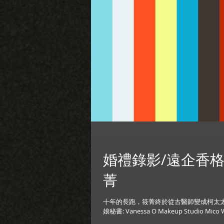
婚禮錄影/遠企香格
菁
十年的長跑，筱菁終於從古醫師變成柯太太 ps.想知道攝護腺痛是甚麼表情，請看專業醫師表演 婚禮攝影: Sean Yen