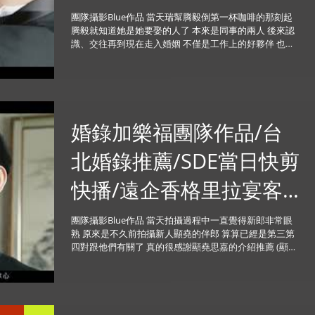
團隊攝影Blue作品 當天瑞幫腾毅倒第一杯咖啡的那刻起
腾毅就知道她是她要娶的人了 本來是同事的兩人 後來認
識、交往再到現在走入婚姻 不僅是工作上的好夥伴 也是
心靈上的好伴侶 相信婚後的生活會很幸福的 祝福你們~
婚禮主持:Hill Lin 婚禮攝影:Minifeel小寶...
婚錄加樂福團隊作品/台
北婚錄推薦/SDE當日快剪
快播/遠企香格里拉宴客/
迎娶儀式/宇軒+苡庭
團隊攝影Blue作品 當天拍攝過程中一直覺得新郎非常眼
熟 原來是不久前拍攝新人顯堯的伴郎 算算已經是第三第
四對跟他們有關了 真的很感謝顯堯思嘉的介紹推薦 (顯堯
的作品請參考https://reurl.cc/q44Qn) 宇軒跟苡庭已經去
了非常多的國家旅遊...