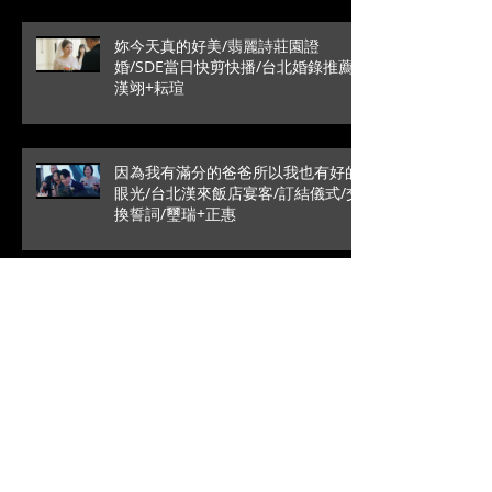
妳今天真的好美/翡麗詩莊園證
婚/SDE當日快剪快播/台北婚錄推薦/
漢翊+耘瑄
因為我有滿分的爸爸所以我也有好的
眼光/台北漢來飯店宴客/訂結儀式/交
換誓詞/璽瑞+正惠
愛情最純粹的模樣/SDE當日快剪快
播/戶外證婚/葳格國際宴會
館/Roy+Vivian
高雄是永遠的避風港/文定儀式/台中
林酒店宴客/銘辰+啓萍