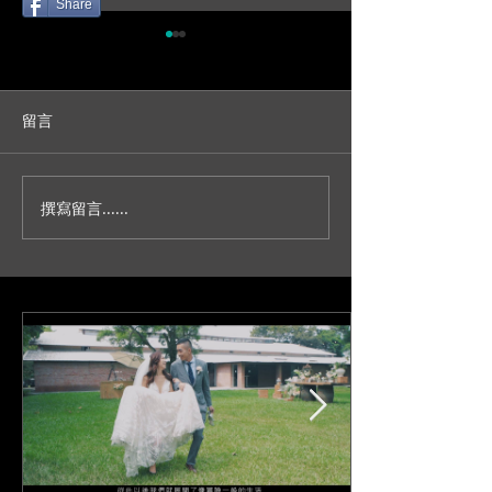
Share
留言
撰寫留言......
人生不就是一場冒險？/台
妳今天真的好美
北新板希爾頓宴客/訂結儀
園證婚/SDE當
式/交換誓詞/單機婚
播/台北婚錄推薦
錄/Darrick+Elva
+耘瑄