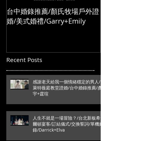
台中婚錄推薦/顏氏牧場戶外證
婚/美式婚禮/Garry+Emily
Recent Posts
感謝老天給我一個情緒穩定的男人/
萊特薇庭教堂證婚/台中婚錄推薦/彥
宇+霆瑄
人生不就是一場冒險？/台北新板希
爾頓宴客/訂結儀式/交換誓詞/單機婚
錄/Darrick+Elva