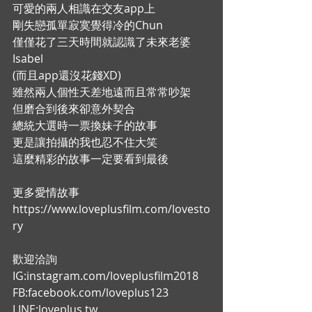
可愛的兩人相識在交友app上 
剛失戀孤單寂寞覺得冷的Chun 
僅僅花了三天時間就認識了未來老婆
Isabel 
(而且app還沒花錢XD) 
雖然兩人個性天差地遠而且常常吵架 
但磨合到後來卻意外契合 
總統大選時一票換妹子的故事 
更是讓拍攝的我也忍不住大笑 
這麼精彩的故事一定要看到最後  
更多愛情故事 
https://www.loveplusfilm.com/lovesto
ry  
歡迎洽詢 
IG:instagram.com/loveplusfilm2018 
FB:facebook.com/loveplus123 
LINE:loveplus.tw