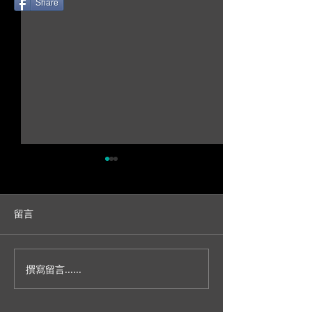
Share
留言
撰寫留言......
人生不就是一場冒險？/台
妳今天真的好美
北新板希爾頓宴客/訂結儀
園證婚/SDE當
式/交換誓詞/單機婚
播/台北婚錄推薦