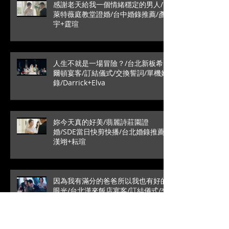
感謝老天給我一個情緒穩定的男人/
萊特薇庭教堂證婚/台中婚錄推薦/彥
宇+霆瑄
人生不就是一場冒險？/台北新板希
爾頓宴客/訂結儀式/交換誓詞/單機婚
錄/Darrick+Elva
妳今天真的好美/翡麗詩莊園證
婚/SDE當日快剪快播/台北婚錄推薦/
漢翊+耘瑄
因為我有滿分的爸爸所以我也有好的
眼光/台北漢來飯店宴客/訂結儀式/交
換誓詞/璽瑞+正惠