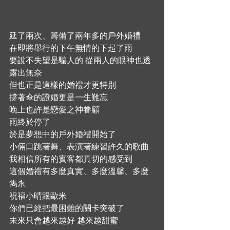
延了兩次、籌備了兩年多的戶外婚禮
在即將舉行的下午無情的下起了雨
要說不失望是騙人的 從兩人的眼神也透
露出無奈
但也正是這樣的婚禮才更特別
撐著傘的證婚更是一生難忘
晚上也許是戀愛之神眷顧
雨終於停了
於是夢想中的戶外婚禮開始了
小倆口跳著舞、表演著練習許久的歌曲
我相信所有的賓客都真切的感受到
這個婚禮有多麼真實、多麼溫馨、多麼
雋永
祝福小晴跟歐米
你們已經把最困難的關卡突破了
未來只會越來越好 越來越甜蜜