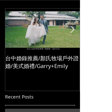
錄/Darrick+Elva
+耘瑄
台中婚錄推薦/顏氏牧場戶外證
婚/美式婚禮/Garry+Emily
Recent Posts