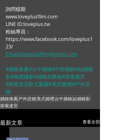
詢問檔期
www.loveplusfilm.com
LINE ID:loveplus.tw
粉絲專頁：
https://www.facebook.com/loveplus1
23/
Email:loveplusfilm@gmail.com
#婚錄推薦
#台中婚錄
#中部婚錄
#結婚錄
影
#婚禮攝影
#婚錄加樂福
#探索迷宮
#探索迷宮歐式庭園
#美式婚禮
#戶外證
婚
婚錄推薦
戶外證婚
美式婚禮
台中婚錄
結婚錄影
探索迷宮
最新文章
查看全部