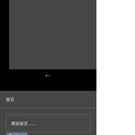
留言
撰寫留言......
人生不就是一場冒險？/台
妳今天真的好美
北新板希爾頓宴客/訂結儀
園證婚/SDE當