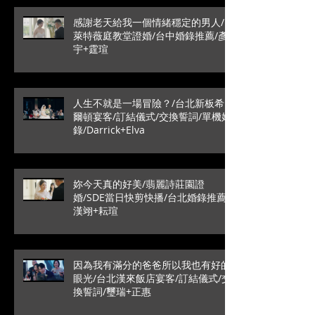
感謝老天給我一個情緒穩定的男人/
萊特薇庭教堂證婚/台中婚錄推薦/彥
宇+霆瑄
人生不就是一場冒險？/台北新板希
爾頓宴客/訂結儀式/交換誓詞/單機婚
錄/Darrick+Elva
妳今天真的好美/翡麗詩莊園證
婚/SDE當日快剪快播/台北婚錄推薦/
漢翊+耘瑄
因為我有滿分的爸爸所以我也有好的
眼光/台北漢來飯店宴客/訂結儀式/交
換誓詞/璽瑞+正惠