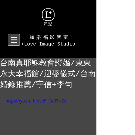
加樂福影音室
+Love Image Studio
台南真耶穌教會證婚/東東
永大幸福館/迎娶儀式/台南
婚錄推薦/宇信+李勻
https://youtu.be/LePH3uTfN2s