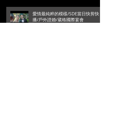
愛情最純粹的模樣/SDE當日快剪快
播/戶外證婚/葳格國際宴會
館/Roy+Vivian
高雄是永遠的避風港/文定儀式/台中
林酒店宴客/銘辰+啓萍
拜別時的一句話瞬間爆笑/SDE當日快
剪快播/新竹喜來登宴客/台中婚錄推
薦/大藝+小瑩
阿公記得包大包一點/成美文化園松
緣會館/單機拍攝/訂結儀式/子源+詹
璽