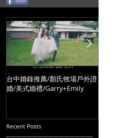
Share
式/交換誓詞/單機婚
播/台北婚錄推薦
錄/Darrick+Elva
+耘瑄
台中婚錄推薦/顏氏牧場戶外證
婚/美式婚禮/Garry+Emily
Recent Posts