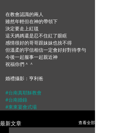
在教會認識的兩人 
雖然年輕但在神的帶領下 
決定要走上紅毯 
這天媽媽還是忍不住紅了眼眶 
感情很好的哥哥跟妹妹也捨不得 
但溫柔的宇信相信一定會好好對待李勻 
今後一起服事一起親近神 
祝福你們＾＾  
婚禮攝影：亨利爸   
#台南真耶穌教會
#台南婚錄
#東東宴會式場
最新文章
查看全部