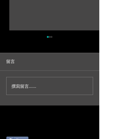
留言
撰寫留言......
人生不就是一場冒險？/台
妳今天真的好美
北新板希爾頓宴客/訂結儀
園證婚/SDE當
式/交換誓詞/單機婚
播/台北婚錄推薦
錄/Darrick+Elva
+耘瑄