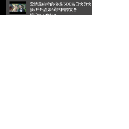
愛情最純粹的模樣/SDE當日快剪快
播/戶外證婚/葳格國際宴會
館/Roy+Vivian
高雄是永遠的避風港/文定儀式/台中
林酒店宴客/銘辰+啓萍
拜別時的一句話瞬間爆笑/SDE當日快
剪快播/新竹喜來登宴客/台中婚錄推
薦/大藝+小瑩
阿公記得包大包一點/成美文化園松
緣會館/單機拍攝/訂結儀式/子源+詹
璽