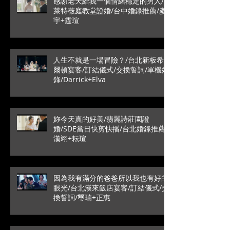
感謝老天給我一個情緒穩定的男人/
萊特薇庭教堂證婚/台中婚錄推薦/彥
宇+霆瑄
人生不就是一場冒險？/台北新板希
爾頓宴客/訂結儀式/交換誓詞/單機婚
錄/Darrick+Elva
妳今天真的好美/翡麗詩莊園證
婚/SDE當日快剪快播/台北婚錄推薦/
漢翊+耘瑄
因為我有滿分的爸爸所以我也有好的
眼光/台北漢來飯店宴客/訂結儀式/交
換誓詞/璽瑞+正惠