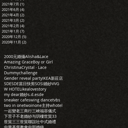
2021年7月
(1)
1 篇文章
2021年6月
(4)
4 篇文章
2021年4月
(2)
2 篇文章
2021年3月
(2)
2 篇文章
2021年2月
(4)
4 篇文章
2021年1月
(7)
7 篇文章
2020年12月
(5)
5 篇文章
2020年11月
(2)
2 篇文章
2000元婚攝
Alisha&Lace
Amazing Grace
Boy or Girl
Christina
Crystal ‧ Lace
Dummychallenge
Gender reveal party
IKEA新莊店
SDE
SDE當日快剪
SOSI婚紗
VVG
W HOTEL
ikea
lovestory
my dear婚紗
s.d.e
sde
sneaker cafe
swing dance
tvbs
two in one
twoinone主持
whotel
一起變老
三商行
三峽福容儀式
下罟子
不老婚紗
与玥樓
世貿33
世貿三三
世貿聯誼社
中式婚禮
中華基督教會
中部婚錄