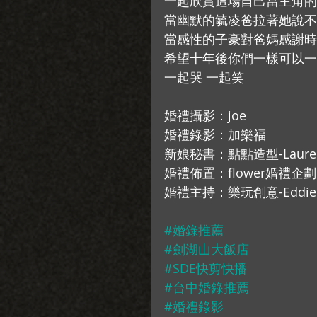
一起欣賞這場自己當主角的
當幽默的毓凌爸拉著她說不
當感性的子豪對爸媽感謝時
希望十年後你們一樣可以一
一起哭 一起笑
婚禮攝影：joe
婚禮錄影：加樂福
新娘秘書：點點造型-Laure
婚禮佈置：flower婚禮企劃
婚禮主持：樂玩創意-Eddie
#婚錄推薦
#劍湖山大飯店
#SDE快剪快播
#台中婚錄推薦
#婚禮錄影