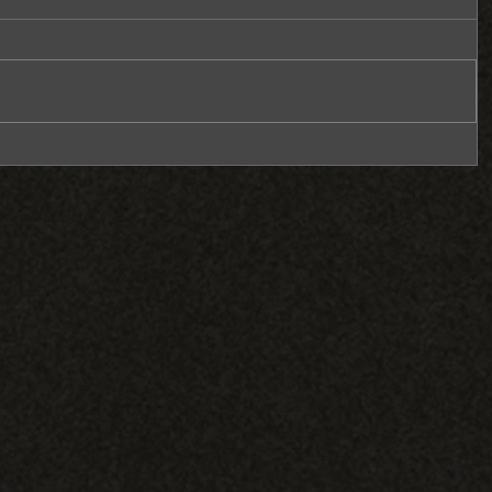
定的男
中婚錄