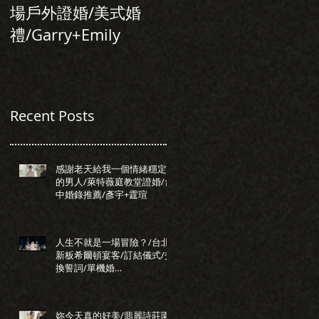
場戶外證婚/美式婚
行旅/台北婚錄推
禮/Garry+Emily
薦/Allen+Tiffany
Recent Posts
感謝老天給我一個情緒穩定
的男人/萊特薇庭教堂證婚/台
中婚錄推薦/彥宇+霆瑄
人生不就是一場冒險？/台北
新板希爾頓宴客/訂結儀式/交
換誓詞/單機婚
錄/Darrick+Elva
妳今天真的好美/翡麗詩莊園