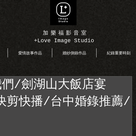
加樂福影音室
+Love Image Studio
愛情故事作品
婚紗側錄作品
紀錄重要時刻
們/劍湖山大飯店宴
日快剪快播/台中婚錄推薦/