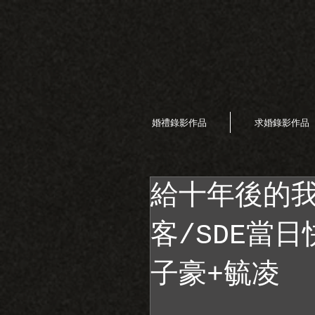
婚禮錄影作品
求婚錄影作品
給十年後的我
客/SDE當
子豪+毓凌