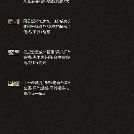
來登宴客/台中婚錄推薦/大藝
+小瑩
阿公記得包大包一點/成美文
化園松緣會館/單機拍攝/訂結
儀式/子源+詹璽
把思念畫成一幅畫/美式戶外
婚禮/克里夫莊園/台中婚錄推
薦/泓鈞+喬云
手一牽就是15年/老新台菜十
全店/戶外證婚/高雄婚錄推
薦/Nai+Alice