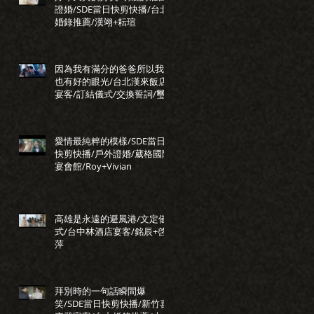
證婚/SDE當日快剪快播/台北
婚錄推薦/漢翊+耘瑄
因為我有滿分的爸爸所以我
也有好的眼光/台北漢來飯店
宴客/訂結儀式/交換誓詞/璽
瑞+正惠
愛情最純粹的模樣/SDE當日
快剪快播/戶外證婚/葳格國際
宴會館/Roy+Vivian
高雄是永遠的避風港/文定儀
式/台中林酒店宴客/銘辰+啓
萍
拜別時的一句話瞬間爆
笑/SDE當日快剪快播/新竹喜