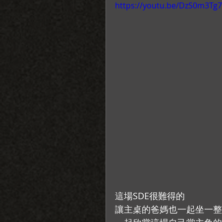
https://youtu.be/DzS0m3Tg7
這場SDE很難得的
讓主桌的爸媽也一起坐一整