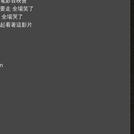
電影首映會
要走 全場笑了
 全場哭了
起看著這影片
n