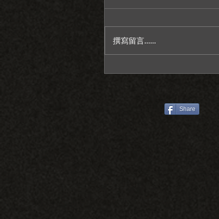
撰寫留言......
感謝老天給我一個情緒穩
人/萊特薇庭教堂證婚/台
推薦/彥宇+霆瑄
Share