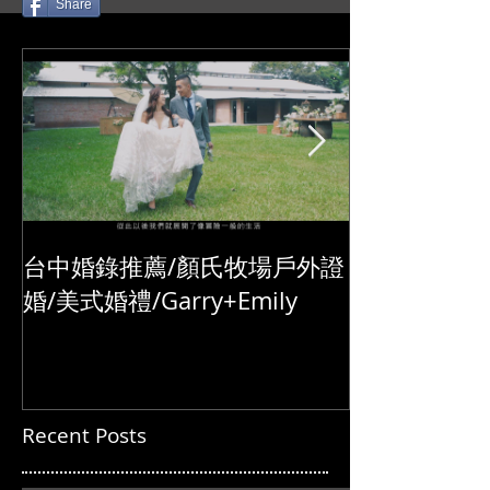
式/交換誓詞/單機婚
播/台北婚錄推薦
Share
錄/Darrick+Elva
+耘瑄
台中婚錄推薦/顏氏牧場戶外證
婚/美式婚禮/Garry+Emily
Recent Posts