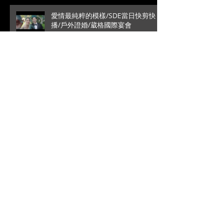
愛情最純粹的模樣/SDE當日快剪快
播/戶外證婚/葳格國際宴會
館/Roy+Vivian
高雄是永遠的避風港/文定儀式/台中
林酒店宴客/銘辰+啓萍
拜別時的一句話瞬間爆笑/SDE當日快
剪快播/新竹喜來登宴客/台中婚錄推
薦/大藝+小瑩
阿公記得包大包一點/成美文化園松
緣會館/單機拍攝/訂結儀式/子源+詹
璽