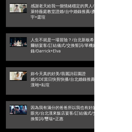
感謝老天給我一個情緒穩定的男人/
萊特薇庭教堂證婚/台中婚錄推薦/彥
宇+霆瑄
人生不就是一場冒險？/台北新板希
爾頓宴客/訂結儀式/交換誓詞/單機婚
錄/Darrick+Elva
妳今天真的好美/翡麗詩莊園證
婚/SDE當日快剪快播/台北婚錄推薦/
漢翊+耘瑄
因為我有滿分的爸爸所以我也有好的
眼光/台北漢來飯店宴客/訂結儀式/交
換誓詞/璽瑞+正惠