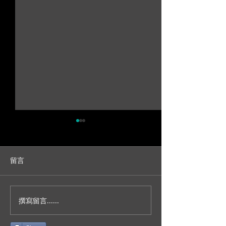
留言
撰寫留言......
人生不就是一場冒險？/台
妳今天真的好美
北新板希爾頓宴客/訂結儀
園證婚/SDE當