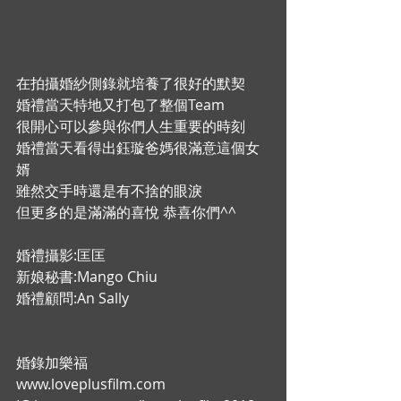
在拍攝婚紗側錄就培養了很好的默契 
婚禮當天特地又打包了整個Team 
很開心可以參與你們人生重要的時刻 
婚禮當天看得出鈺璇爸媽很滿意這個女
婿 
雖然交手時還是有不捨的眼淚 
但更多的是滿滿的喜悅 恭喜你們^^  
婚禮攝影:匡匡 
新娘秘書:Mango Chiu 
婚禮顧問:An Sally  
婚錄加樂福 
www.loveplusfilm.com 