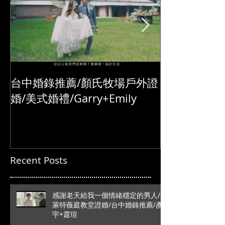
台中婚錄推薦/顏氏牧場戶外證
婚/美式婚禮/Garry+Emily
Recent Posts
感謝老天給我一個情緒穩定的男人/
萊特薇庭教堂證婚/台中婚錄推薦/彥
宇+霆瑄