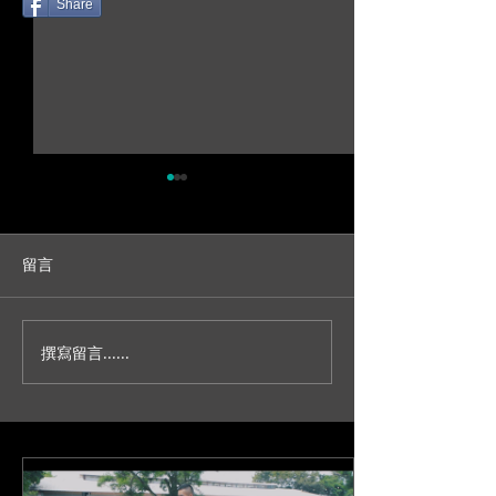
Share
留言
撰寫留言......
人生不就是一場冒險？/台
妳今天真的好美
北新板希爾頓宴客/訂結儀
園證婚/SDE當
式/交換誓詞/單機婚
播/台北婚錄推薦
錄/Darrick+Elva
+耘瑄