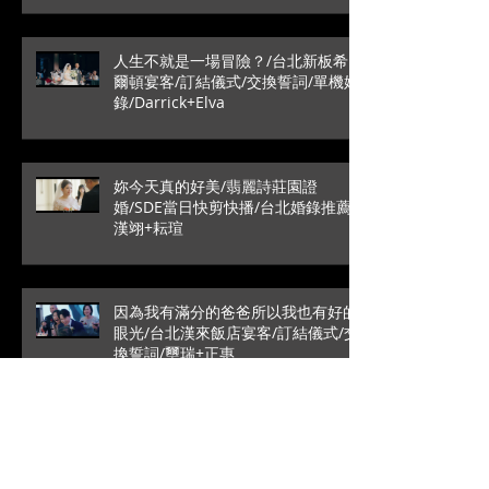
人生不就是一場冒險？/台北新板希
爾頓宴客/訂結儀式/交換誓詞/單機婚
錄/Darrick+Elva
妳今天真的好美/翡麗詩莊園證
婚/SDE當日快剪快播/台北婚錄推薦/
漢翊+耘瑄
因為我有滿分的爸爸所以我也有好的
眼光/台北漢來飯店宴客/訂結儀式/交
換誓詞/璽瑞+正惠
愛情最純粹的模樣/SDE當日快剪快
播/戶外證婚/葳格國際宴會
館/Roy+Vivian