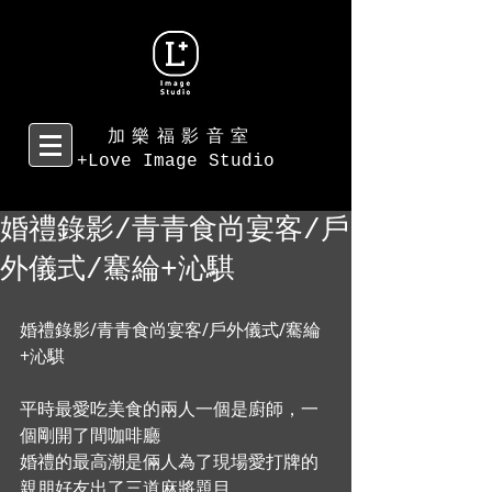
加樂福影音室
+Love Image Studio
婚禮錄影/青青食尚宴客/戶
外儀式/騫綸+沁騏
婚禮錄影/青青食尚宴客/戶外儀式/騫綸
+沁騏 
平時最愛吃美食的兩人一個是廚師，一
個剛開了間咖啡廳 
婚禮的最高潮是倆人為了現場愛打牌的
親朋好友出了三道麻將題目 