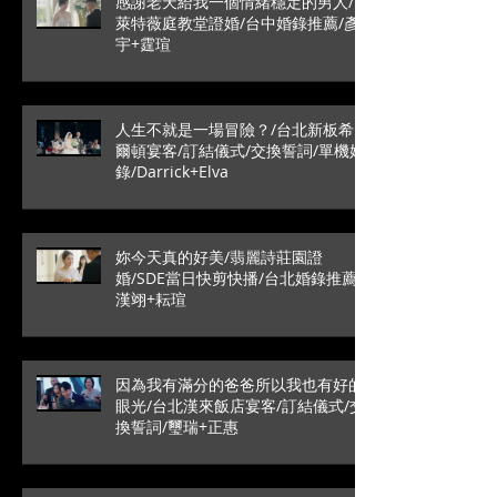
感謝老天給我一個情緒穩定的男人/
萊特薇庭教堂證婚/台中婚錄推薦/彥
宇+霆瑄
人生不就是一場冒險？/台北新板希
爾頓宴客/訂結儀式/交換誓詞/單機婚
錄/Darrick+Elva
妳今天真的好美/翡麗詩莊園證
婚/SDE當日快剪快播/台北婚錄推薦/
漢翊+耘瑄
因為我有滿分的爸爸所以我也有好的
眼光/台北漢來飯店宴客/訂結儀式/交
換誓詞/璽瑞+正惠