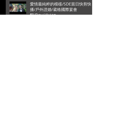
愛情最純粹的模樣/SDE當日快剪快
播/戶外證婚/葳格國際宴會
館/Roy+Vivian
高雄是永遠的避風港/文定儀式/台中
林酒店宴客/銘辰+啓萍
拜別時的一句話瞬間爆笑/SDE當日快
剪快播/新竹喜來登宴客/台中婚錄推
薦/大藝+小瑩
阿公記得包大包一點/成美文化園松
緣會館/單機拍攝/訂結儀式/子源+詹
璽