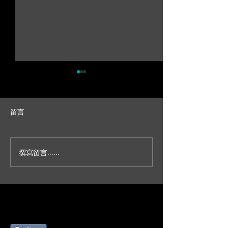
留言
撰寫留言......
人生不就是一場冒險？/台
妳今天真的好美
北新板希爾頓宴客/訂結儀
園證婚/SDE當
式/交換誓詞/單機婚
播/台北婚錄推薦
錄/Darrick+Elva
+耘瑄