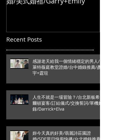
婚/美式婚禮/Garry+Emily
Recent Posts
感謝老天給我一個情緒穩定的男人/
萊特薇庭教堂證婚/台中婚錄推薦/彥
宇+霆瑄
人生不就是一場冒險？/台北新板希
爾頓宴客/訂結儀式/交換誓詞/單機婚
錄/Darrick+Elva
妳今天真的好美/翡麗詩莊園證
婚/SDE當日快剪快播/台北婚錄推薦/