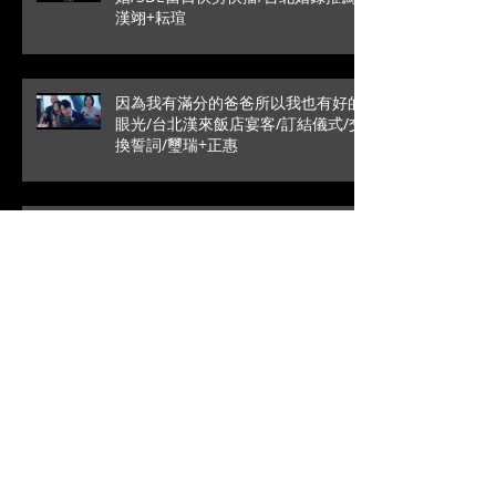
漢翊+耘瑄
因為我有滿分的爸爸所以我也有好的
眼光/台北漢來飯店宴客/訂結儀式/交
換誓詞/璽瑞+正惠
愛情最純粹的模樣/SDE當日快剪快
播/戶外證婚/葳格國際宴會
館/Roy+Vivian
高雄是永遠的避風港/文定儀式/台中
林酒店宴客/銘辰+啓萍