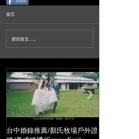
Share
留言
撰寫留言......
人生不就是一場冒險？/台
妳今天真的好美
北新板希爾頓宴客/訂結儀
園證婚/SDE當
式/交換誓詞/單機婚
播/台北婚錄推薦
錄/Darrick+Elva
+耘瑄
台中婚錄推薦/顏氏牧場戶外證