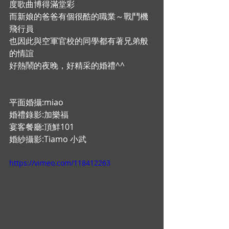
度歌曲博得滿堂彩 
而新娘的爸爸有個很酷的職業～戰鬥機
飛行員 
也因此與空軍官校的同學都有著兄弟般
的情誼 
好熱鬧的夜晚，好精采的婚禮^^ 
平面婚攝:miao 
婚禮錄影:加樂福 
宴客餐廳:頂鮮101 
婚紗攝影:Tiamo 小武 
https://vimeo.com/118412263