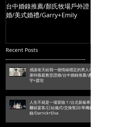
台中婚錄推薦/顏氏牧場戶外證
婚/美式婚禮/Garry+Emily
Recent Posts
感謝老天給我一個情緒穩定的男人/
萊特薇庭教堂證婚/台中婚錄推薦/彥
宇+霆瑄
人生不就是一場冒險？/台北新板希
爾頓宴客/訂結儀式/交換誓詞/單機婚
錄/Darrick+Elva