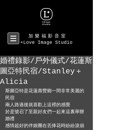
加樂福影音室
+Love Image Studio
婚禮錄影/戶外儀式/花蓮斯
圖亞特民宿/Stanley＋
Alicia
斯圖亞特是花蓮壽豐鄉一間非常美麗的
民宿 
兩人路過後就喜歡上這裡的感覺 
於是號召了至親好友們一起來這裏舉辦
婚禮 
感情超好的伴娘團在丟捧花時紛紛淚崩 