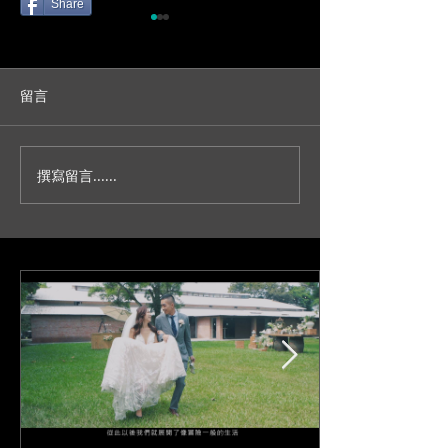
Share
留言
撰寫留言......
人生不就是一場冒險？/台
妳今天真的好美
北新板希爾頓宴客/訂結儀
園證婚/SDE當
式/交換誓詞/單機婚
播/台北婚錄推薦
錄/Darrick+Elva
+耘瑄