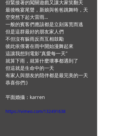
但緊接著的闖關遊戲又讓大家笑翻天 
最後晚宴尾聲，新娘與爸爸跳舞時，天
空突然下起大雷雨... 
一般的賓客們應該都是立刻落荒而逃 
但是這群最好的朋友家人們 
不但沒有躲雨反而互相鼓勵 
彼此依偎著在雨中開始漫舞起來 
這讓我想到電影"真愛每一天" 
就算下雨，就算什麼壞事都遇到了 
但這就是生命中的一天 
有家人與朋友的陪伴都是最完美的一天 
恭喜你們:) 
平面婚攝：karren  
https://vimeo.com/132491638