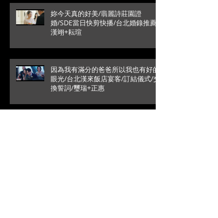
妳今天真的好美/翡麗詩莊園證
婚/SDE當日快剪快播/台北婚錄推薦/
漢翊+耘瑄
因為我有滿分的爸爸所以我也有好的
眼光/台北漢來飯店宴客/訂結儀式/交
換誓詞/璽瑞+正惠
愛情最純粹的模樣/SDE當日快剪快
播/戶外證婚/葳格國際宴會
館/Roy+Vivian
高雄是永遠的避風港/文定儀式/台中
林酒店宴客/銘辰+啓萍