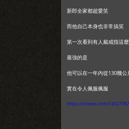
新郎全家都超愛笑
而他自己本身也非常搞笑
第一次看到有人戴戒指這麼猙
最強的是
他可以在一年內從130幾公
實在令人佩服佩服 
https://vimeo.com/1432776