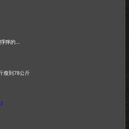
獰的...
斤瘦到78公斤
73