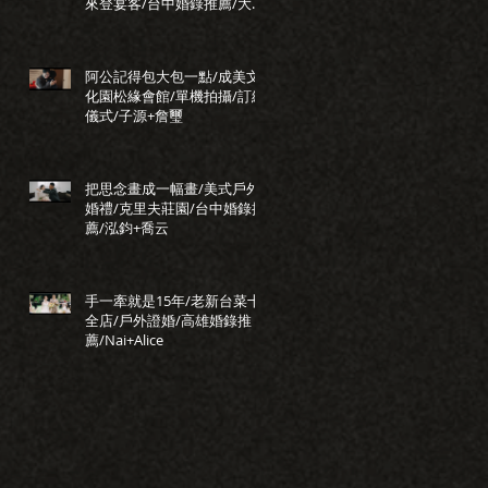
來登宴客/台中婚錄推薦/大藝
+小瑩
阿公記得包大包一點/成美文
化園松緣會館/單機拍攝/訂結
儀式/子源+詹璽
把思念畫成一幅畫/美式戶外
婚禮/克里夫莊園/台中婚錄推
薦/泓鈞+喬云
手一牽就是15年/老新台菜十
全店/戶外證婚/高雄婚錄推
薦/Nai+Alice