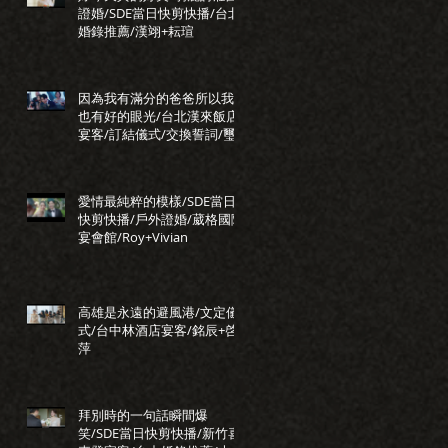
證婚/SDE當日快剪快播/台北
婚錄推薦/漢翊+耘瑄
因為我有滿分的爸爸所以我
也有好的眼光/台北漢來飯店
宴客/訂結儀式/交換誓詞/璽
瑞+正惠
愛情最純粹的模樣/SDE當日
快剪快播/戶外證婚/葳格國際
宴會館/Roy+Vivian
高雄是永遠的避風港/文定儀
式/台中林酒店宴客/銘辰+啓
萍
拜別時的一句話瞬間爆
笑/SDE當日快剪快播/新竹喜