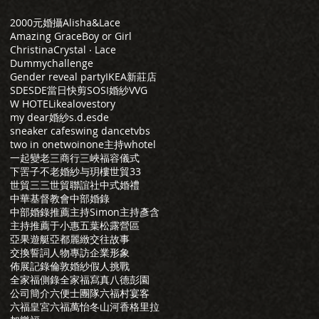
2000元婚攝
Alisha&Lace
Amazing Grace
Boy or Girl
Christina
Crystal ‧ Lace
Dummychallenge
Gender reveal party
IKEA新莊店
SDE
SDE當日快剪
SOSI婚紗
VVG
W HOTEL
ikea
lovestory
my dear婚紗
s.d.e
sde
sneaker cafe
swing dance
tvbs
two in one
twoinone主持
whotel
一起變老
三商行
三峽福容儀式
下罟子
不老婚紗
与玥樓
世貿33
世貿三三
世貿聯誼社
中式婚禮
中華基督教會
中部婚錄
中部婚錄推薦
主持Simon
主持彥含
主持推薦
于小惠
五葉松露營區
亞果遊艇
亞都麗緻
交往故事
交換誓詞
人物專訪
企業形象
佈展記錄
倫敦婚紗
假人挑戰
全家福側錄
全家福寫真
八德彭園
公司簡介
六便士團隊
六福村宴客
六福皇宮
六福萬怡
冬山河香格里拉