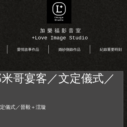
加樂福影音室
+Love Image Studio
愛情故事作品
婚紗側錄作品
紀錄重要時刻
那米哥宴客／文定儀式／
定儀式／晉毅＋澐璇 