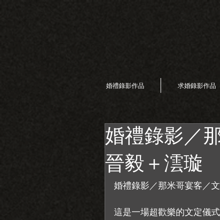
婚禮錄影作品
求婚錄影作品
婚禮錄影／
晉毅＋澐璇
婚禮錄影／那米哥宴客／文
這是一場超歡樂的文定儀式