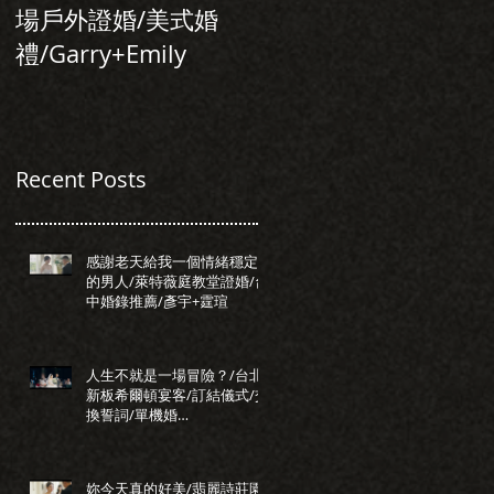
場戶外證婚/美式婚
行旅/台北婚錄推
禮/Garry+Emily
薦/Allen+Tiffany
Recent Posts
感謝老天給我一個情緒穩定
的男人/萊特薇庭教堂證婚/台
中婚錄推薦/彥宇+霆瑄
人生不就是一場冒險？/台北
新板希爾頓宴客/訂結儀式/交
換誓詞/單機婚
錄/Darrick+Elva
妳今天真的好美/翡麗詩莊園