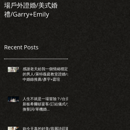
場戶外證婚/美式婚
行旅/台北婚錄推
禮/Garry+Emily
薦/Allen+Tiffany
Recent Posts
感謝老天給我一個情緒穩定
的男人/萊特薇庭教堂證婚/台
中婚錄推薦/彥宇+霆瑄
人生不就是一場冒險？/台北
新板希爾頓宴客/訂結儀式/交
換誓詞/單機婚
錄/Darrick+Elva
妳今天真的好美/翡麗詩莊園