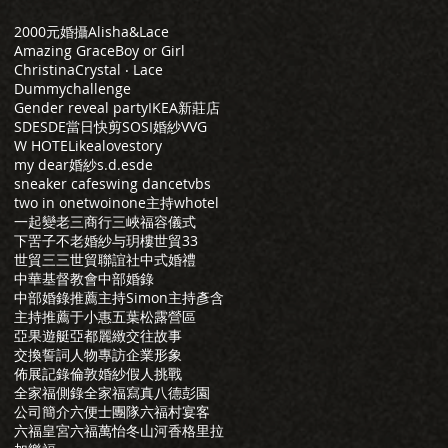
2000元婚攝
Alisha&Lace
Amazing Grace
Boy or Girl
Christina
Crystal ‧ Lace
Dummychallenge
Gender reveal party
IKEA新莊店
SDE
SDE當日快剪
SOSI婚紗
VVG
W HOTEL
ikea
lovestory
my dear婚紗
s.d.e
sde
sneaker cafe
swing dance
tvbs
two in one
twoinone主持
whotel
一起變老
三商行
三峽福容儀式
下罟子
不老婚紗
与玥樓
世貿33
世貿三三
世貿聯誼社
中式婚禮
中華基督教會
中部婚錄
中部婚錄推薦
主持Simon
主持彥含
主持推薦
于小惠
五葉松露營區
亞果遊艇
亞都麗緻
交往故事
交換誓詞
人物專訪
企業形象
佈展記錄
倫敦婚紗
假人挑戰
全家福側錄
全家福寫真
八德彭園
公司簡介
六便士團隊
六福村宴客
六福皇宮
六福萬怡
冬山河香格里拉