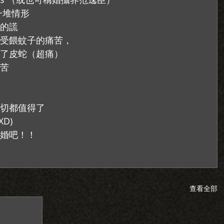
堆情形 
的謊 
受餵蚊子的痛苦， 
了皮蛇（超痛） 
苦 
 
切都值得了 
D) 
婚吧！！ 
查看全部