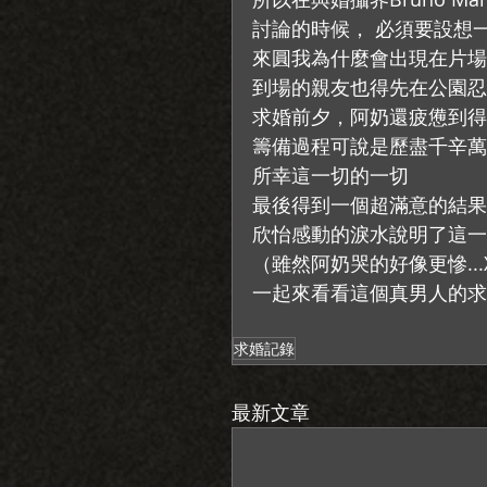
討論的時候， 必須要設想一
來圓我為什麼會出現在片場
到場的親友也得先在公園忍
求婚前夕，阿奶還疲憊到得
籌備過程可說是歷盡千辛萬
所幸這一切的一切 
最後得到一個超滿意的結果
欣怡感動的淚水說明了這一
（雖然阿奶哭的好像更慘...X
一起來看看這個真男人的求
求婚記錄
最新文章