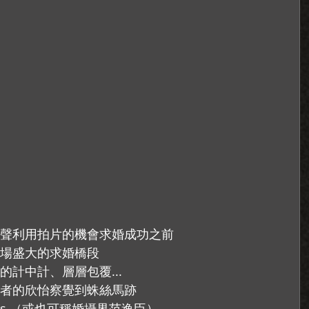
聲利用拍片的機會求婚成功之前 
場盛大的求婚橋段 
計中計、層層包覆... 
者的欣怡察覺到蛛絲馬跡 
ars （或也可稱婚攝界范逸臣） 