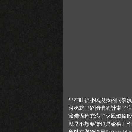
早在旺福小民與我的同學漢
阿奶就已經悄悄的計畫了這
籌備過程充滿了火鳳燎原般的
就是不想要讓也是婚禮工作
所以在與婚攝界Bruno M