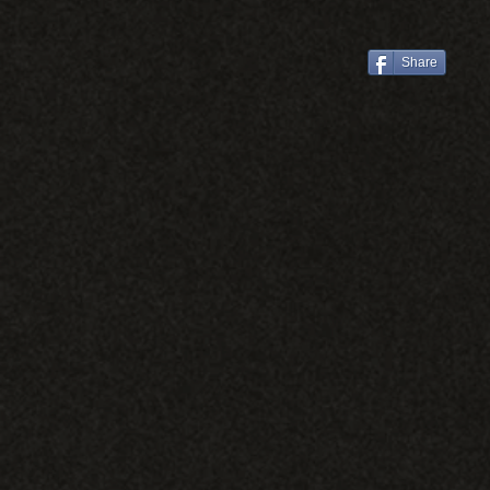
人/萊特薇庭教堂證婚/台
推薦/彥宇+霆瑄
Share