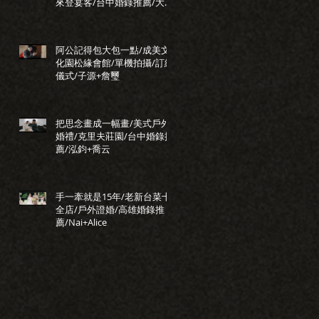
來登宴客/台中婚錄推薦/大藝
+小瑩
阿公記得包大包一點/成美文
化園松緣會館/單機拍攝/訂結
儀式/子源+詹璽
把思念畫成一幅畫/美式戶外
婚禮/克里夫莊園/台中婚錄推
薦/泓鈞+喬云
手一牽就是15年/老新台菜十
全店/戶外證婚/高雄婚錄推
薦/Nai+Alice