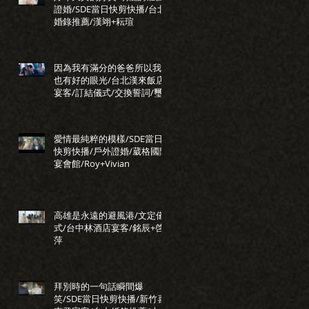
證婚/SDE當日快剪快播/台北
婚錄推薦/漢翊+耘瑄
因為我有滿分的爸爸所以我
也有好的眼光/台北漢來飯店
宴客/訂結儀式/交換誓詞/璽
瑞+正惠
愛情最純粹的模樣/SDE當日
快剪快播/戶外證婚/葳格國際
宴會館/Roy+Vivian
高雄是永遠的避風港/文定儀
式/台中林酒店宴客/銘辰+啓
萍
拜別時的一句話瞬間爆
笑/SDE當日快剪快播/新竹喜