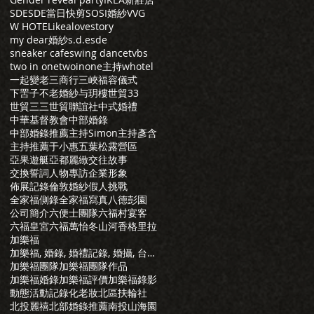
SDE
SDE當日快剪
SOSI婚紗
VVG
W HOTEL
ikea
lovestory
my dear婚紗
s.d.e
sde
sneaker cafe
swing dance
tvbs
two in one
twoinone主持
whotel
一起變老
三商行
三峽福容儀式
下罟子
不老婚紗
与玥樓
世貿33
世貿三三
世貿聯誼社
中式婚禮
中華基督教會
中部婚錄
中部婚錄推薦
主持Simon
主持彥含
主持推薦
于小惠
五葉松露營區
亞果遊艇
亞都麗緻
交往故事
交換誓詞
人物專訪
企業形象
佈展記錄
倫敦婚紗
假人挑戰
全家福側錄
全家福寫真
八德彭園
公司簡介
六便士團隊
六福村宴客
六福皇宮
六福萬怡
冬山河香格里拉
加樂福
加樂福, 婚錄, 婚禮記錄, 婚攝, 台北婚錄, 婚禮錄影, 推薦婚錄, 婚錄推薦, 婚攝推薦, 推
加樂福團隊
加樂福團隊作品
加樂福婚錄
加樂福評價
加樂福錄影
動態活動記錄
化老妝
北區扶輪社
北投麗禧
北部婚錄推薦
南投山海園