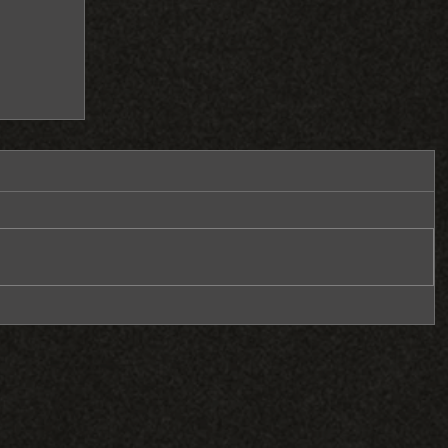
定的男
中婚錄