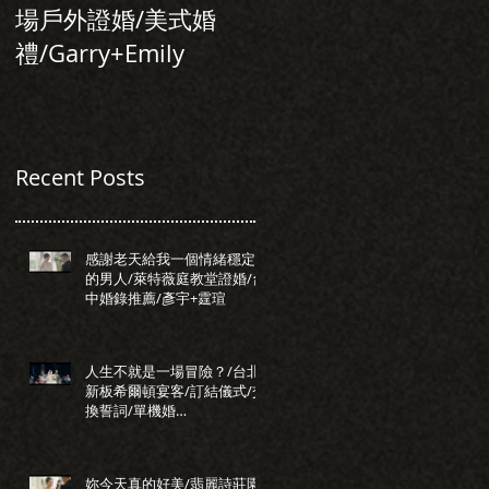
場戶外證婚/美式婚
行旅/台北婚錄推
禮/Garry+Emily
薦/Allen+Tiffany
Recent Posts
感謝老天給我一個情緒穩定
的男人/萊特薇庭教堂證婚/台
中婚錄推薦/彥宇+霆瑄
人生不就是一場冒險？/台北
新板希爾頓宴客/訂結儀式/交
換誓詞/單機婚
錄/Darrick+Elva
妳今天真的好美/翡麗詩莊園