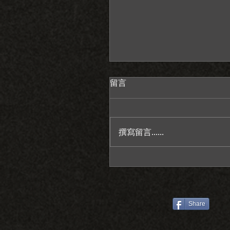
留言
撰寫留言......
感謝老天給我一個情緒穩
人/萊特薇庭教堂證婚/台
推薦/彥宇+霆瑄
Share