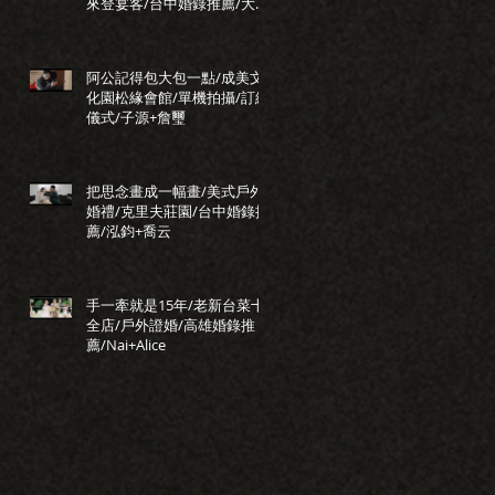
來登宴客/台中婚錄推薦/大藝
+小瑩
阿公記得包大包一點/成美文
化園松緣會館/單機拍攝/訂結
儀式/子源+詹璽
把思念畫成一幅畫/美式戶外
婚禮/克里夫莊園/台中婚錄推
薦/泓鈞+喬云
手一牽就是15年/老新台菜十
全店/戶外證婚/高雄婚錄推
薦/Nai+Alice