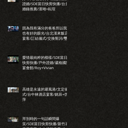
證婚/SDE當日快剪快播/台北
婚錄推薦/漢翊+耘瑄
因為我有滿分的爸爸所以我
也有好的眼光/台北漢來飯店
宴客/訂結儀式/交換誓詞/璽
瑞+正惠
愛情最純粹的模樣/SDE當日
快剪快播/戶外證婚/葳格國際
宴會館/Roy+Vivian
高雄是永遠的避風港/文定儀
式/台中林酒店宴客/銘辰+啓
萍
拜別時的一句話瞬間爆
笑/SDE當日快剪快播/新竹喜