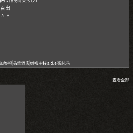
百出
＾＾
加樂福
晶華酒店
婚禮主持
s.d.e
張純涵
查看全部