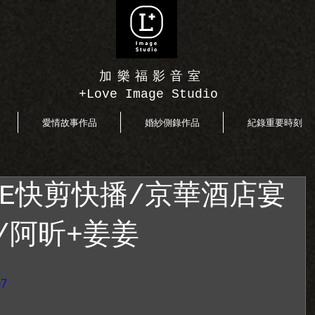
加樂福影音室
+Love Image Studio
愛情故事作品
婚紗側錄作品
紀錄重要時刻
DE快剪快播/京華酒店宴
/阿昕+姜姜
07