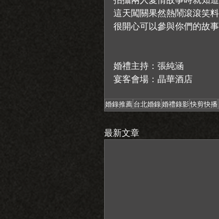
這天闖關果然熱鬧滾滾笑料
很開心可以參與你們的故事
婚禮主持：張純涵
宴客會場：晶華酒店
婚錄推薦
台北婚錄
婚禮錄影
快剪快播
最新文章