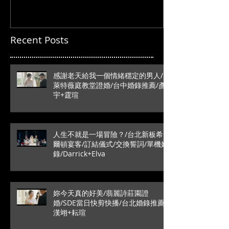
Recent Posts
感謝老天給我一個情緒穩定的男人/
萊特薇庭教堂證婚/台中婚錄推薦/彥
宇+霆瑄
人生不就是一場冒險？/台北新板希
爾頓宴客/訂結儀式/交換誓詞/單機婚
錄/Darrick+Elva
妳今天真的好美/翡麗詩莊園證
婚/SDE當日快剪快播/台北婚錄推薦/
漢翊+耘瑄