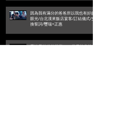
因為我有滿分的爸爸所以我也有好的
眼光/台北漢來飯店宴客/訂結儀式/交
換誓詞/璽瑞+正惠
愛情最純粹的模樣/SDE當日快剪快
播/戶外證婚/葳格國際宴會
館/Roy+Vivian
高雄是永遠的避風港/文定儀式/台中
林酒店宴客/銘辰+啓萍
拜別時的一句話瞬間爆笑/SDE當日快
剪快播/新竹喜來登宴客/台中婚錄推
薦/大藝+小瑩