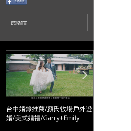
Share
撰寫留言......
人生不就是一場冒險？/台
妳今天真的好美
北新板希爾頓宴客/訂結儀
園證婚/SDE當
式/交換誓詞/單機婚
播/台北婚錄推薦
錄/Darrick+Elva
+耘瑄
台中婚錄推薦/顏氏牧場戶外證
婚/美式婚禮/Garry+Emily