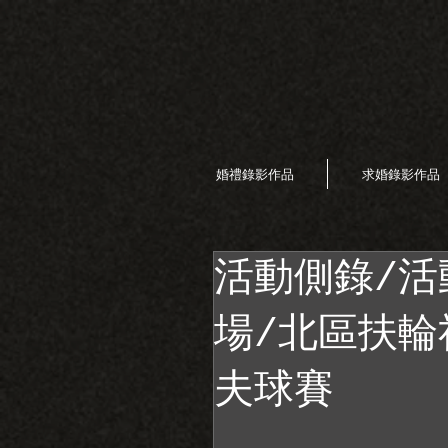
婚禮錄影作品
求婚錄影作品
活動側錄/活
場/北區扶輪
夫球賽