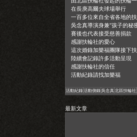
由北區扶輪社發起的扶輪一
在長庚高爾夫球場舉行
一百多位來自全省各地的扶
吳念真導演身兼"孩子的秘
賽後也代表接受慈善捐款
感謝扶輪社的愛心
這次婚錄加樂福團隊接下扶
陸續會記錄許多活動呈現
感謝扶輪社的信任
活動紀錄請找加樂福
活動紀錄
活動側錄
吳念真
北區扶輪社
最新文章