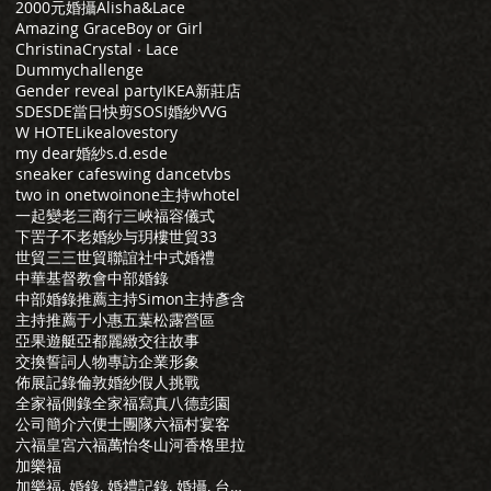
2000元婚攝
Alisha&Lace
Amazing Grace
Boy or Girl
Christina
Crystal ‧ Lace
Dummychallenge
Gender reveal party
IKEA新莊店
SDE
SDE當日快剪
SOSI婚紗
VVG
W HOTEL
ikea
lovestory
my dear婚紗
s.d.e
sde
sneaker cafe
swing dance
tvbs
two in one
twoinone主持
whotel
一起變老
三商行
三峽福容儀式
下罟子
不老婚紗
与玥樓
世貿33
世貿三三
世貿聯誼社
中式婚禮
中華基督教會
中部婚錄
中部婚錄推薦
主持Simon
主持彥含
主持推薦
于小惠
五葉松露營區
亞果遊艇
亞都麗緻
交往故事
交換誓詞
人物專訪
企業形象
佈展記錄
倫敦婚紗
假人挑戰
全家福側錄
全家福寫真
八德彭園
公司簡介
六便士團隊
六福村宴客
六福皇宮
六福萬怡
冬山河香格里拉
加樂福
加樂福, 婚錄, 婚禮記錄, 婚攝, 台北婚錄, 婚禮錄影, 推薦婚錄, 婚錄推薦, 婚攝推薦, 推