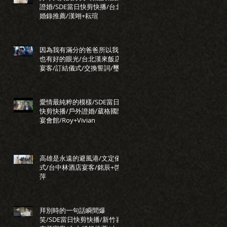
證婚/SDE當日快剪快播/台北
婚錄推薦/漢翊+耘瑄
因為我有滿分的爸爸所以我
也有好的眼光/台北漢來飯店
宴客/訂結儀式/交換誓詞/璽
瑞+正惠
愛情最純粹的模樣/SDE當日
快剪快播/戶外證婚/葳格國際
宴會館/Roy+Vivian
高雄是永遠的避風港/文定儀
式/台中林酒店宴客/銘辰+啓
萍
拜別時的一句話瞬間爆
笑/SDE當日快剪快播/新竹喜