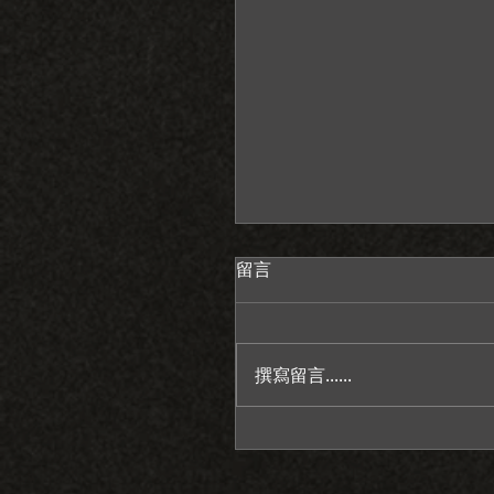
留言
撰寫留言......
感謝老天給我一個情緒穩
人/萊特薇庭教堂證婚/台