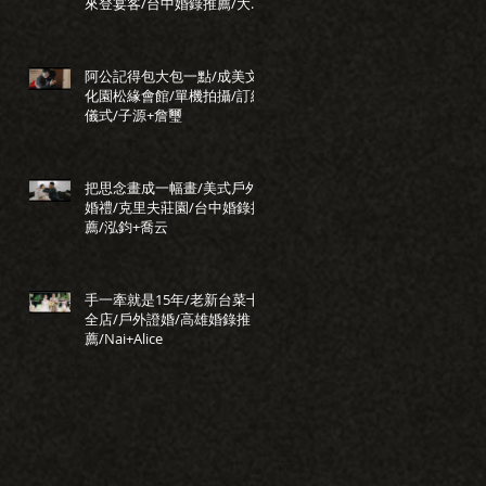
來登宴客/台中婚錄推薦/大藝
+小瑩
阿公記得包大包一點/成美文
化園松緣會館/單機拍攝/訂結
儀式/子源+詹璽
把思念畫成一幅畫/美式戶外
婚禮/克里夫莊園/台中婚錄推
薦/泓鈞+喬云
手一牽就是15年/老新台菜十
全店/戶外證婚/高雄婚錄推
薦/Nai+Alice