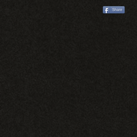
推薦/彥宇+霆瑄
Share