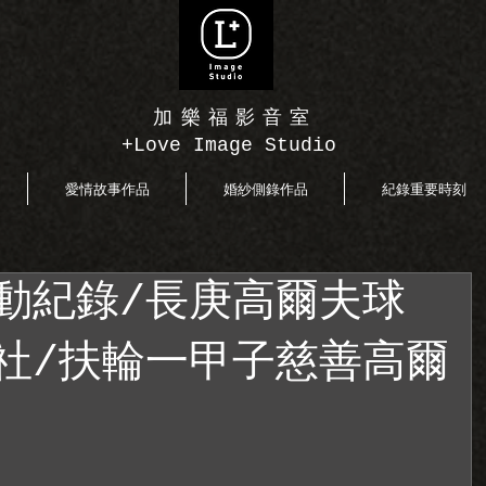
加樂福影音室
+Love Image Studio
愛情故事作品
婚紗側錄作品
紀錄重要時刻
動紀錄/長庚高爾夫球
社/扶輪一甲子慈善高爾