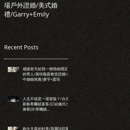
場戶外證婚/美式婚
行旅/台北婚錄推
禮/Garry+Emily
薦/Allen+Tiffany
Recent Posts
感謝老天給我一個情緒穩定
的男人/萊特薇庭教堂證婚/台
中婚錄推薦/彥宇+霆瑄
人生不就是一場冒險？/台北
新板希爾頓宴客/訂結儀式/交
換誓詞/單機婚
錄/Darrick+Elva
妳今天真的好美/翡麗詩莊園