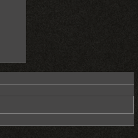
定的男
中婚錄