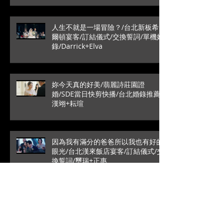
人生不就是一場冒險？/台北新板希
爾頓宴客/訂結儀式/交換誓詞/單機婚
錄/Darrick+Elva
妳今天真的好美/翡麗詩莊園證
婚/SDE當日快剪快播/台北婚錄推薦/
漢翊+耘瑄
因為我有滿分的爸爸所以我也有好的
眼光/台北漢來飯店宴客/訂結儀式/交
換誓詞/璽瑞+正惠
愛情最純粹的模樣/SDE當日快剪快
播/戶外證婚/葳格國際宴會
館/Roy+Vivian