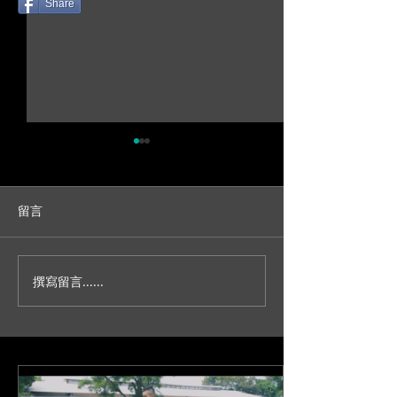
Share
留言
撰寫留言......
人生不就是一場冒險？/台
妳今天真的好美
北新板希爾頓宴客/訂結儀
園證婚/SDE當
式/交換誓詞/單機婚
播/台北婚錄推薦
錄/Darrick+Elva
+耘瑄