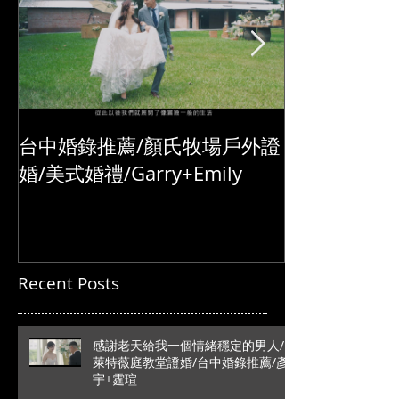
台中婚錄推薦/顏氏牧場戶外證
婚/美式婚禮/Garry+Emily
Recent Posts
感謝老天給我一個情緒穩定的男人/
萊特薇庭教堂證婚/台中婚錄推薦/彥
宇+霆瑄