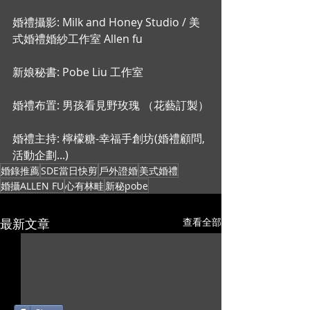
婚禮攝影: Milk and Honey Studio / 美
式婚禮婚紗工作室 Allen fu
新娘秘書: Pobe Liu 工作室
婚禮布置: 男孩看見野玫瑰 （花藝訂製）
婚禮主持: 檸檬糖-幸福手創坊(婚禮顧問,
活動企劃...)
婚錄推薦
SDE當日快剪
戶外證婚
美式婚禮
婚攝ALLEN FU
心有林畦
新秘pobe
最新文章
查看全部