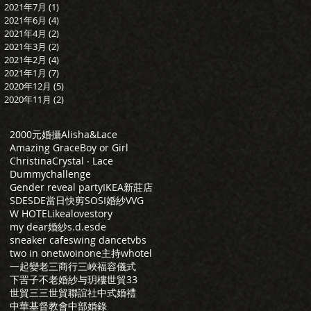
2021年7月
(1)
1 篇文章
2021年6月
(4)
4 篇文章
2021年4月
(2)
2 篇文章
2021年3月
(2)
2 篇文章
2021年2月
(4)
4 篇文章
2021年1月
(7)
7 篇文章
2020年12月
(5)
5 篇文章
2020年11月
(2)
2 篇文章
2000元婚攝
Alisha&Lace
Amazing Grace
Boy or Girl
Christina
Crystal ‧ Lace
Dummychallenge
Gender reveal party
IKEA新莊店
SDE
SDE當日快剪
SOSI婚紗
VVG
W HOTEL
ikea
lovestory
my dear婚紗
s.d.e
sde
sneaker cafe
swing dance
tvbs
two in one
twoinone主持
whotel
一起變老
三商行
三峽福容儀式
下罟子
不老婚紗
与玥樓
世貿33
世貿三三
世貿聯誼社
中式婚禮
中華基督教會
中部婚錄