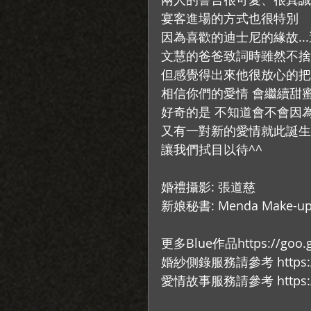
宴客進場的方式也很特別
因為喜歡的迪士尼的緣故..
文慧的爸爸致詞時雖然不捨
但感覺得出來他很放心的把
相信你們的愛情 會繼續甜
好奇的是 不知道會不會因
又有一對新的愛情就此誕生
讓我們拭目以待^^
婚禮攝影: 張道慈
新娘秘書: Menda Make-up S
更多Blue作品https://goo.g
婚紗側錄服務請參考 https://ww
愛情故事服務請參考 https://ww