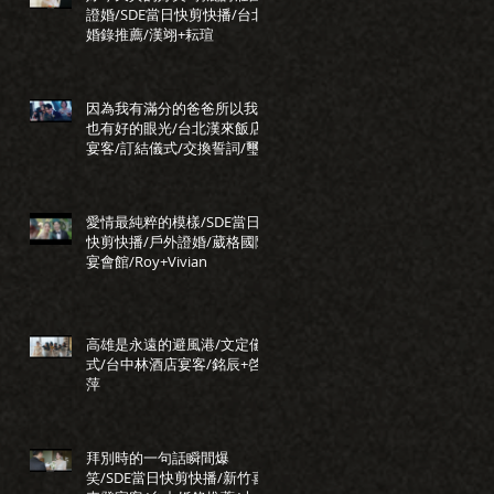
證婚/SDE當日快剪快播/台北
婚錄推薦/漢翊+耘瑄
因為我有滿分的爸爸所以我
也有好的眼光/台北漢來飯店
宴客/訂結儀式/交換誓詞/璽
瑞+正惠
愛情最純粹的模樣/SDE當日
快剪快播/戶外證婚/葳格國際
宴會館/Roy+Vivian
高雄是永遠的避風港/文定儀
式/台中林酒店宴客/銘辰+啓
萍
拜別時的一句話瞬間爆
笑/SDE當日快剪快播/新竹喜