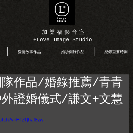
加樂福影音室
+Love Image Studio
愛情故事作品
婚紗側錄作品
紀錄重要時刻
隊作品/婚錄推薦/青青
外證婚儀式/謙文+文慧
atch?v=HTz1JhafEzw