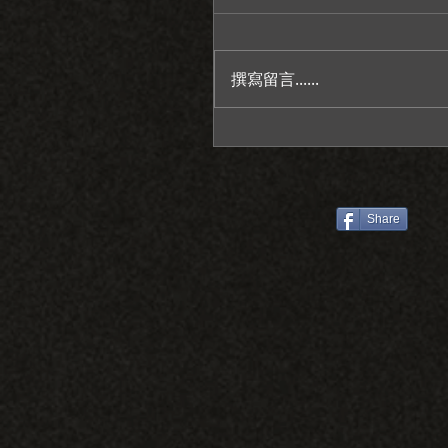
撰寫留言......
感謝老天給我一個情緒穩
人/萊特薇庭教堂證婚/台
推薦/彥宇+霆瑄
Share