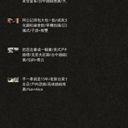
來登宴客/台中婚錄推薦/大藝
+小瑩
阿公記得包大包一點/成美文
化園松緣會館/單機拍攝/訂結
儀式/子源+詹璽
把思念畫成一幅畫/美式戶外
婚禮/克里夫莊園/台中婚錄推
薦/泓鈞+喬云
手一牽就是15年/老新台菜十
全店/戶外證婚/高雄婚錄推
薦/Nai+Alice