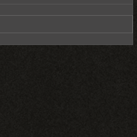
定的男
中婚錄