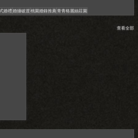
式婚禮
婚攝破渡
桃園婚錄推薦
青青格麗絲莊園
查看全部