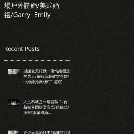
場戶外證婚/美式婚
行旅/台北婚錄推
禮/Garry+Emily
薦/Allen+Tiffany
Recent Posts
感謝老天給我一個情緒穩定
的男人/萊特薇庭教堂證婚/台
中婚錄推薦/彥宇+霆瑄
人生不就是一場冒險？/台北
新板希爾頓宴客/訂結儀式/交
換誓詞/單機婚
錄/Darrick+Elva
妳今天真的好美/翡麗詩莊園