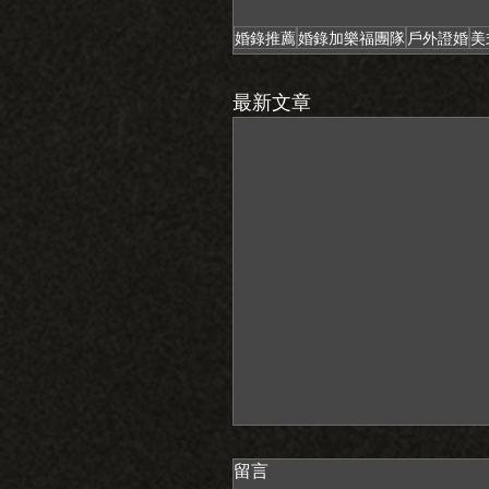
婚錄推薦
婚錄加樂福團隊
戶外證婚
美
最新文章
留言