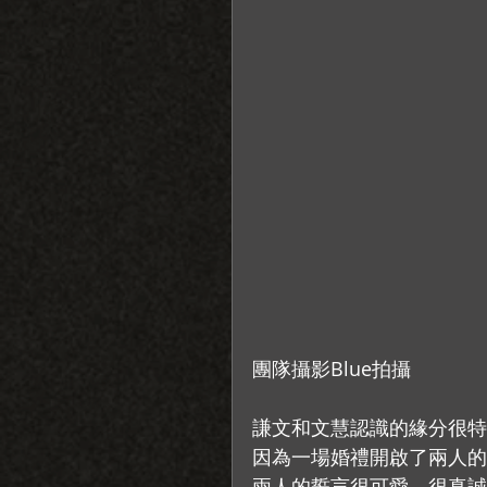
團隊攝影Blue拍攝
謙文和文慧認識的緣分很特
因為一場婚禮開啟了兩人的
兩人的誓言很可愛、很真誠