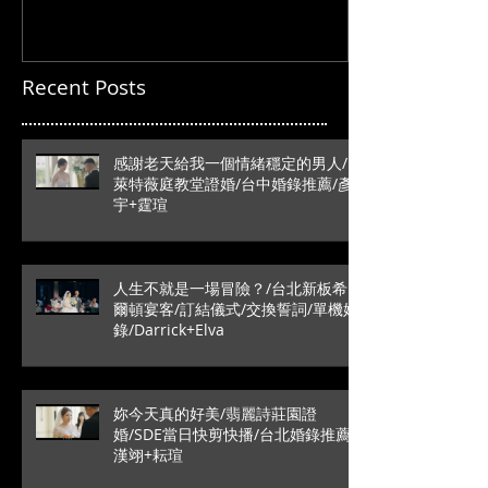
Recent Posts
感謝老天給我一個情緒穩定的男人/
萊特薇庭教堂證婚/台中婚錄推薦/彥
宇+霆瑄
人生不就是一場冒險？/台北新板希
爾頓宴客/訂結儀式/交換誓詞/單機婚
錄/Darrick+Elva
妳今天真的好美/翡麗詩莊園證
婚/SDE當日快剪快播/台北婚錄推薦/
漢翊+耘瑄