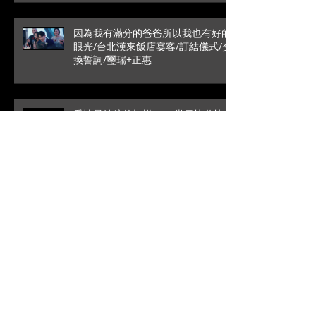
因為我有滿分的爸爸所以我也有好的
眼光/台北漢來飯店宴客/訂結儀式/交
換誓詞/璽瑞+正惠
愛情最純粹的模樣/SDE當日快剪快
播/戶外證婚/葳格國際宴會
館/Roy+Vivian
高雄是永遠的避風港/文定儀式/台中
林酒店宴客/銘辰+啓萍
拜別時的一句話瞬間爆笑/SDE當日快
剪快播/新竹喜來登宴客/台中婚錄推
薦/大藝+小瑩