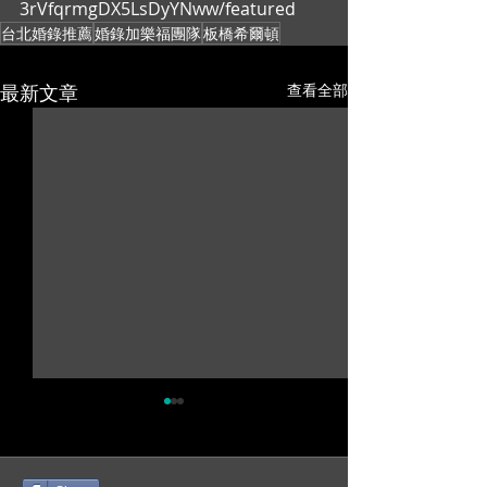
3rVfqrmgDX5LsDyYNww/featured
台北婚錄推薦
婚錄加樂福團隊
板橋希爾頓
最新文章
查看全部