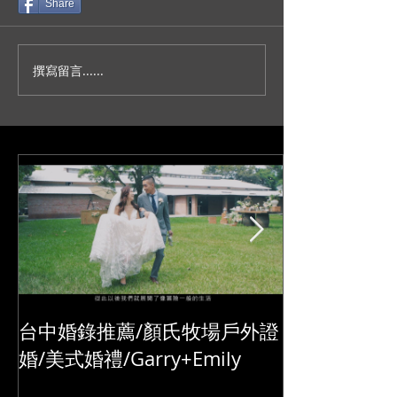
留言
Share
撰寫留言......
人生不就是一場冒險？/台
妳今天真的好美
北新板希爾頓宴客/訂結儀
園證婚/SDE當
式/交換誓詞/單機婚
播/台北婚錄推薦
錄/Darrick+Elva
+耘瑄
台中婚錄推薦/顏氏牧場戶外證
婚/美式婚禮/Garry+Emily