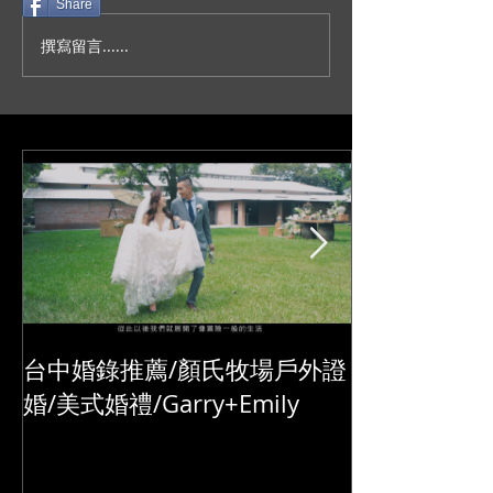
Share
撰寫留言......
人生不就是一場冒險？/台
妳今天真的好美
北新板希爾頓宴客/訂結儀
園證婚/SDE當
式/交換誓詞/單機婚
播/台北婚錄推薦
錄/Darrick+Elva
+耘瑄
台中婚錄推薦/顏氏牧場戶外證
婚/美式婚禮/Garry+Emily