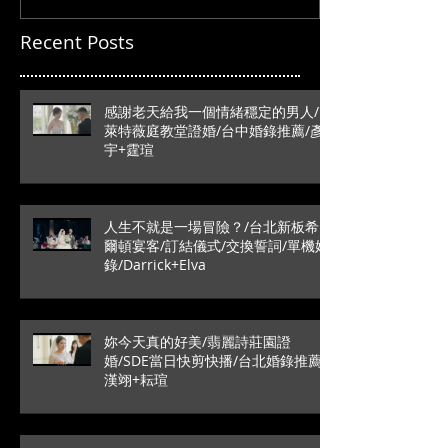
Recent Posts
感謝老天給我一個情緒穩定的男人/
萊特薇庭教堂證婚/台中婚錄推薦/彥
宇+霆瑄
人生不就是一場冒險？/台北新板希
爾頓宴客/訂結儀式/交換誓詞/單機婚
錄/Darrick+Elva
妳今天真的好美/翡麗詩莊園證
婚/SDE當日快剪快播/台北婚錄推薦/
漢翊+耘瑄