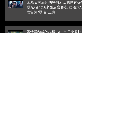
因為我有滿分的爸爸所以我也有好的
眼光/台北漢來飯店宴客/訂結儀式/交
換誓詞/璽瑞+正惠
愛情最純粹的模樣/SDE當日快剪快
播/戶外證婚/葳格國際宴會
館/Roy+Vivian
高雄是永遠的避風港/文定儀式/台中
林酒店宴客/銘辰+啓萍
拜別時的一句話瞬間爆笑/SDE當日快
剪快播/新竹喜來登宴客/台中婚錄推
薦/大藝+小瑩