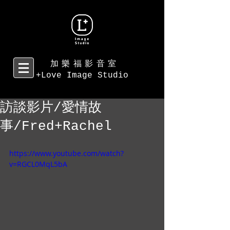
加樂福影音室
+Love Image Studio
訪談影片/愛情故
事/Fred+Rachel
https://www.youtube.com/watch?
v=RGCL0MqL5bA