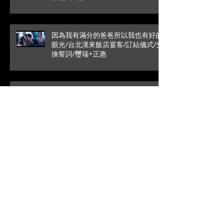
因為我有滿分的爸爸所以我也有好的
眼光/台北漢來飯店宴客/訂結儀式/交
換誓詞/璽瑞+正惠
愛情最純粹的模樣/SDE當日快剪快
播/戶外證婚/葳格國際宴會
館/Roy+Vivian
高雄是永遠的避風港/文定儀式/台中
林酒店宴客/銘辰+啓萍
拜別時的一句話瞬間爆笑/SDE當日快
剪快播/新竹喜來登宴客/台中婚錄推