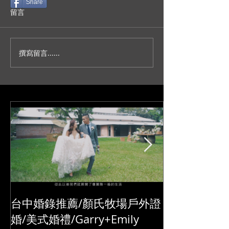
Share
留言
撰寫留言......
人生不就是一場冒險？/台
妳今天真的好美
北新板希爾頓宴客/訂結儀
園證婚/SDE當
式/交換誓詞/單機婚
播/台北婚錄推薦
錄/Darrick+Elva
+耘瑄
台中婚錄推薦/顏氏牧場戶外證
婚/美式婚禮/Garry+Emily