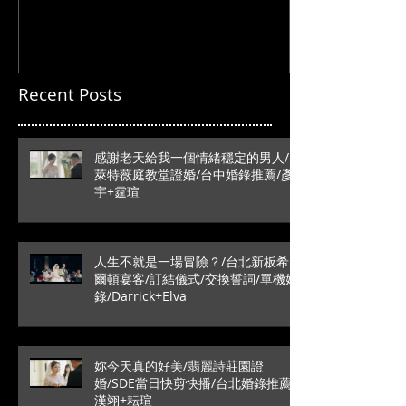
Recent Posts
感謝老天給我一個情緒穩定的男人/
萊特薇庭教堂證婚/台中婚錄推薦/彥
宇+霆瑄
人生不就是一場冒險？/台北新板希
爾頓宴客/訂結儀式/交換誓詞/單機婚
錄/Darrick+Elva
妳今天真的好美/翡麗詩莊園證
婚/SDE當日快剪快播/台北婚錄推薦/
漢翊+耘瑄