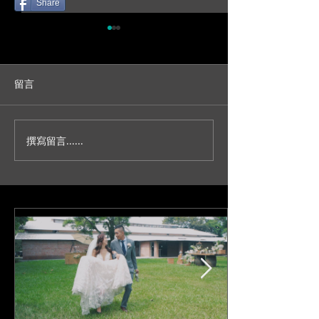
Share
留言
撰寫留言......
人生不就是一場冒險？/台
妳今天真的好美
北新板希爾頓宴客/訂結儀
園證婚/SDE當
式/交換誓詞/單機婚
播/台北婚錄推薦
錄/Darrick+Elva
+耘瑄