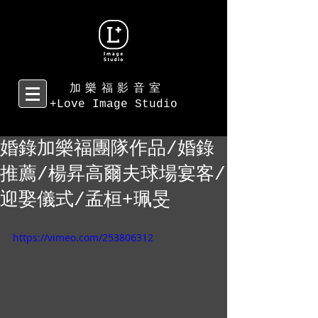
加樂福影音室
+Love Image Studio
婚錄加樂福團隊作品/婚錄
推薦/楊昇高爾夫球場宴客/
迎娶儀式/孟桓+珮旻
https://vimeo.com/253806312