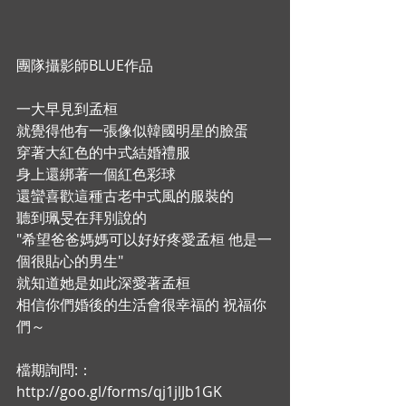
團隊攝影師BLUE作品
一大早見到孟桓
就覺得他有一張像似韓國明星的臉蛋
穿著大紅色的中式結婚禮服
身上還綁著一個紅色彩球
還蠻喜歡這種古老中式風的服裝的
聽到珮旻在拜別說的
"希望爸爸媽媽可以好好疼愛孟桓 他是一
個很貼心的男生"
就知道她是如此深愛著孟桓
相信你們婚後的生活會很幸福的 祝福你
們～
檔期詢問:：
http://goo.gl/forms/qj1jlJb1GK