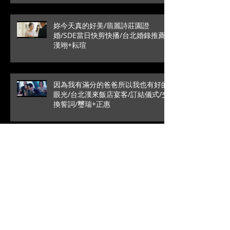
妳今天真的好美/翡麗詩莊園證
婚/SDE當日快剪快播/台北婚錄推薦/
漢翊+耘瑄
因為我有滿分的爸爸所以我也有好的
眼光/台北漢來飯店宴客/訂結儀式/交
換誓詞/璽瑞+正惠
愛情最純粹的模樣/SDE當日快剪快
播/戶外證婚/葳格國際宴會
館/Roy+Vivian
高雄是永遠的避風港/文定儀式/台中
林酒店宴客/銘辰+啓萍