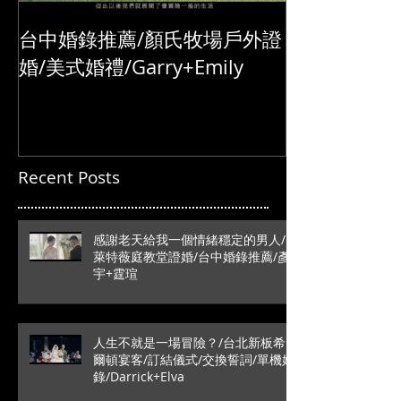
台中婚錄推薦/顏氏牧場戶外證
婚/美式婚禮/Garry+Emily
Recent Posts
感謝老天給我一個情緒穩定的男人/
萊特薇庭教堂證婚/台中婚錄推薦/彥
宇+霆瑄
人生不就是一場冒險？/台北新板希
爾頓宴客/訂結儀式/交換誓詞/單機婚
錄/Darrick+Elva