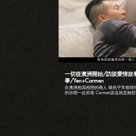
播
一切從澳洲開始/訪談愛情故
事/Yen+Carmen
在澳洲相識相戀的兩人 雖然平常都很忙
的目標一起前進 Carmen說這就是她想要的生活... 
影片