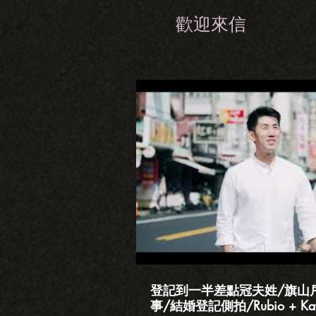
歡迎來信
播
登記到一半差點冠夫姓/旗山
事/結婚登記側拍/Rubio + Kat