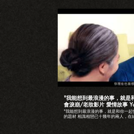
www.loveplusfilm.com LINE ID:love
https://www.facebook.com/loveplus
Email:lovep
播
"我能想到最浪漫的事，就是
會淚崩/老妝影片 愛情故事 Yung
"我能想到最浪漫的事，就是和你一起
的題材 相識相戀已十幾年的兩人，在
窺探未來的樣子 從50歲、70歲、9
的溫度 #老妝 #愛情故事 #一起變老