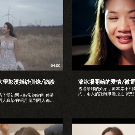
放影片
04:00
大學彰濱婚紗側錄/訪談
溜冰場開始的愛情/微電
透過學姊的介紹，原本素不相識的兩人
約，兩人的距離漸漸拉近 誠懇木訥的奎銘就這樣擄獲了宜芳的芳心
訪了當初兩人時常約會的 伸港
印象深刻的是重演兩人停車場的求婚片段 宜芳還是感
兩人真摯的誓詞 講到兩人都哭
一起來看看這個感動的微電影吧。 詢問檔期 www.loveplusfil
業 覺得很像出去郊遊一樣很開
LINE ID:loveplus.tw 粉絲專頁：
https://www.facebook.com/l
facebook.com/loveplus123/