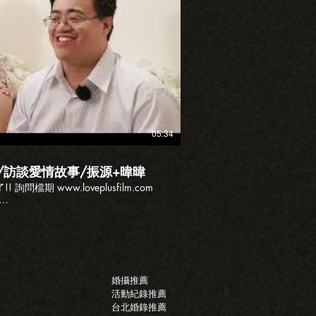
播放影片
05:34
/訪談愛情故事/振源+暐暐
m.com
oveplus123/
Email:loveplusfilm@gmail.com #愛情故事 #訪談影片 #烤鴨
婚攝推薦
活動紀錄推薦
台北婚錄推薦