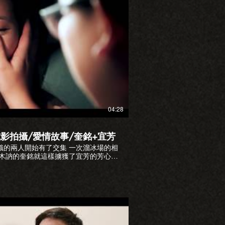
播放影片
04:28
影拍攝/愛情故事/奎銘+宜芳
開始有了交集 一次溜冰場的相
動的淚流滿面...
m.com
oveplus123/
Email:loveplusfilm@gmail.com #愛情故事 #微電影 #小巨蛋溜冰場