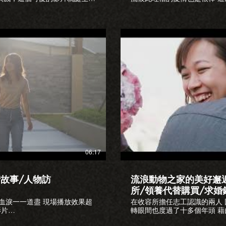
驚喜... 揪竟兩人的交往過程有
希望到場的來賓 可以透過這影
時也帶來很棒的效果 如果有這需求的新
/xCmpPku4f8o 為了求婚假裝拍戲
慈 新娘秘書:徐徐兒 更多精彩影片 斥資百萬包下信義區ATT頂樓的求
7RTXW9OPdw 明金成導演眾星雲集
婚https://youtu.be/xC
Wtcd0 長榮空姐都這麼正嗎?
https://youtu.be/w7R
-I 太陽花學運領袖林飛帆的婚禮
https://youtu.be/duH1c
SQ 延期兩次又下雨的戶外婚禮
https://youtu.be/qmpR
yMk 包下苗栗寨酌然從無到有的首場戶外
https://youtu.be/Ye1
婚禮https://youtu.be/Xk1R-e9HUcE
https://www.loveplusfilm.com
lm2018
IG:https://instagram.com/lov
放影片
loveplus.tw #愛情故事 #
FB:https://facebook.com/loveplus1
06:17
情故事/人物訪
流浪動物之家的美好邂
所/領養代替購買/求婚
酸血淚一一道盡 現場播放效果超
在收容所擔任志工認識的兩人
影片
轉眼間也度過了十多個年頭 藉
問檔期
缺乏浪漫的國威 也特別準備了