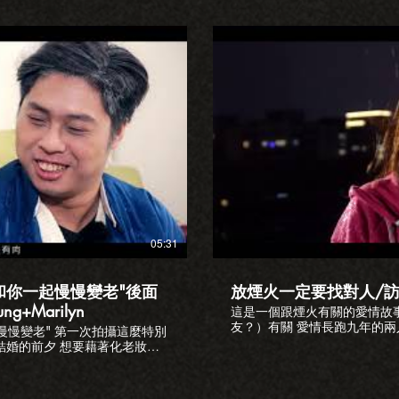
plus.tw 粉絲專頁：
影片 鼓勵大家可以幫助流浪動
123/
工 也許也有覓得良緣的機會喔^^ 詢問檔期 www.loveplusfilm
lusfilm@gmail.com #愛情故事 #訪談影片 #交往故事
LINE ID:loveplus.tw 粉絲專頁：
https://www.facebook.com/l
Email:loveplusfilm@gmail.com #流浪動物之家 #收容所 #愛情故事 #
求婚錄影 #流浪狗
放影片
05:31
和你一起慢慢變老"後面
放煙火一定要找對人/訪
+Marilyn
這是一個跟煙火有關的愛情故
友？）有關 愛情長跑九年的兩
慢慢變老" 第一次拍攝這麼特別
兵、出社會 一直到現在決定一
結婚的前夕 想要藉著化老妝來
錯過 一起來看看
0歲每個階段的變化 去感受愛情