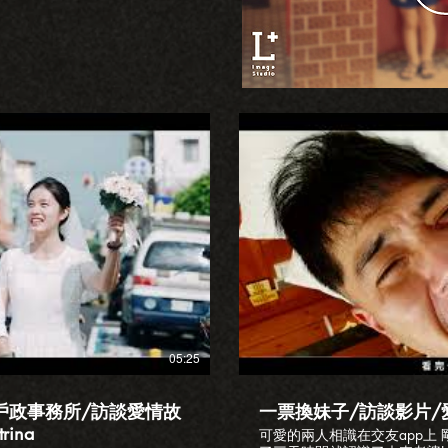
放影片
05:25
戶政事務所/訪談愛情故
一票換妹子/訪談影片/愛情故
rina
可愛的兩人相識在交友app上 