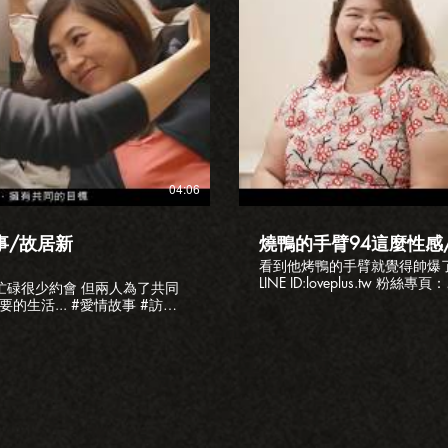
放影片
04:06
事/故居新
燒鴨的手臂94這麼性感
看到他烤鴨的手臂就覺得帥爆了!! 詢問檔期 www.loveplusfil
LINE ID:loveplus.tw 粉絲專頁：
碌很少約會 ​但兩人為了共同
https://www.facebook.com/l
#愛情故事 #訪談