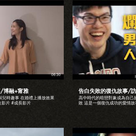
放影片
06:30
/博融+甯雅
告白失敗的復仇故事/訪談愛情
與兒時趣事 在婚禮上播放效果
高中時代的暗戀對象成為自己
情故事 #交往影片 #成長影片