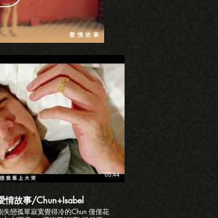
播放影片
05:44
事/Chun+Isabel
剛失戀孤單寂寞覺得冷的Chun 僅僅花