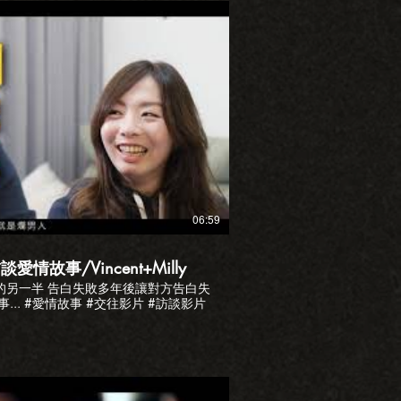
播放影片
06:59
故事/Vincent+Milly
的另一半 告白失敗多年後讓對方告白失
敗 這是一個復仇成功的愛情故事... #愛情故事 #交往影片 #訪談影片