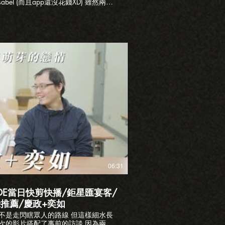
el (而且app還沒花錢XD) 雖然兩人
磨合到後來卻意外契合 總統大選時一
我也忍不住大笑 這麼精彩的故事一定
lm.com/lovestory 歡迎洽詢
lm2018 FB:facebook.com/loveplus123
播放影片
06:31
DE當日快剪快播/鉅星匯宴客/
推薦/慶政+奕如
不是走閃瞎眾人的路線 但這樣細水長
次的影片搭配了事前的訪談 因為兩人