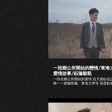
播
一段鄉公所開始的戀情/東海
愛情故事/鈺璇駿凱
一段在鄉公所開始的愛情 這天婚紗走
唯一一家咖啡廳、東海大學等 很喜歡
到停不下來 這次合作的都是熟識的同
心 期待下一次的婚紗側錄 婚紗攝影: 六便士攝影 匡匡 整體造型:
MangoChiu 婚禮顧問: AnSally 詢問檔期 www.loveplusfilm.com LINE
ID:loveplus.tw 粉絲專頁：https://www.
Email:loveplusfilm@gmail.com #婚紗側錄 #伸港鄉公所 #東海大學 #
婚紗拍攝 #愛情故事 #六便士團隊