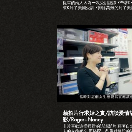
從軍的兩人因為一次受訓認識 R帶著K
來K到了美國受訓 R排除萬難的到了美
到登記的這天 兩人還特地為了旗山戶
旗山 所以高雄政府的這個美化是正確
https://www.elle.com/tw/life/style
wedding/ #結婚登記 #旗山戶政事務所 #戶政背板改造計畫 #高雄市
政府 #愛情故事 #訪談影片 更多精彩影片 斥資百萬包下信義區ATT頂
樓的求婚https://youtu.be/xCmp
作戰https://youtu.be/w7RTX
https://youtu.be/duH1cBWtcd
https://youtu.be/qmpRzy8pC
https://youtu.be/Ye13Axfu
婚禮https://youtu.be/Xk1R-e9HUcE 婚錄加樂福
播
https://www.loveplusfilm.com
IG:https://instagram.com/loveplusfi
FB:https://facebook.com/loveplus123 
藉拍片行求婚之實/訪談愛情
影/Roger+Nancy
非常喜歡這樣輕鬆的訪談影片 藉著自
人的交往祕辛 再搭配一些重點橋段的