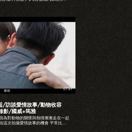
片了解一下兩人的交往經過 現場播放
人也歡迎洽詢 婚禮攝影:張道
mpPku4f8o 為了求婚假裝拍戲之求婚大作戰
TXW9OPdw 明金成導演眾星雲集的婚禮
BWtcd0 長榮空姐都這麼正嗎?
zy8pC-I 延期兩次又下雨的戶外婚禮
3AxfuyMk 包下苗栗寨酌然從無到有的首場戶外
 婚錄加樂福
eplusfilm2018
播放影片
23 LINE:loveplus.tw #鉅星匯 #陽
明大學 #sde快剪快播 #台北婚錄推薦 #愛情故事
07:31
逅/訪談愛情故事/動物收容
錄影/國威+筠雅
 因為對動物的關懷與熱情漸漸走在一起
由這次拍攝愛情故事的機會 平常比較
求婚驚喜給筠雅 另外也希望藉著這個