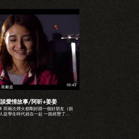
物 有錢出錢有力出力，閒暇時當個志
.com
oveplus123/
播放影片
06:43
談愛情故事/阿昕+姜姜
事 而兩次煙火都剛好跟一個好朋友（損
人從學生時代就在一起 一路經歷了當
起走一輩子 這段可愛的愛情故事不容
吧！ #愛情故事 #微電影 #放煙火