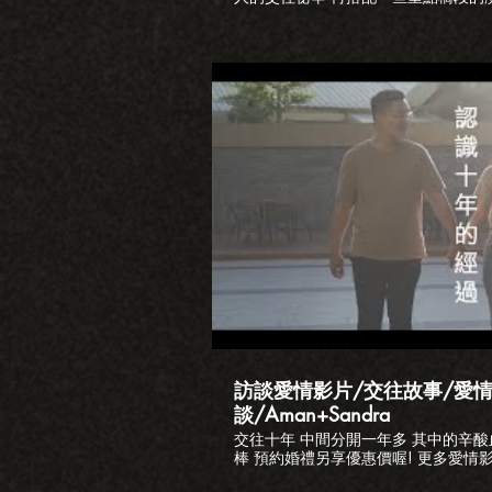
而用心的Roger還特別準備了一個求婚
什麼樣的酸甜苦辣 一起來看看吧。 更多精彩影片 斥資百萬包下信義
區ATT頂樓的求婚https://youtu.be
之求婚大作戰https://youtu.be/w
的婚禮https://youtu.be/duH1cB
https://youtu.be/qmpRzy8pC
https://youtu.be/Ihb5zDVku
https://youtu.be/Ye13Axfu
婚禮https://youtu.be/Xk1R-e9HUcE 婚錄加樂福
https://www.loveplusfilm.com
IG:https://instagram.com/loveplusfi
播
FB:https://facebook.com/loveplus123 LINE:
求婚錄影 #微電影
訪談愛情影片/交往故事/愛
談/Aman+Sandra
交往十年 中間分開一年多 其中的辛
棒 預約婚禮另享優惠價喔! 更多愛情
https://www.loveplusfilm.com/lovestory 詢