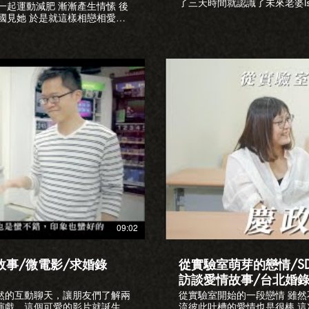
了三天時間就認識了未來老婆Isab
一起運動減肥 漸漸產生情愫 後
個性天差地遠而且常常吵架 但
國見她 於是就這樣相戀相愛直
票換妹子的故事 更是讓拍攝的
政事務所的登記佈景 特地跑來
要看到最後 #愛情故事 #訪談影片 #蔡英文 #交友軟體 #總統大選 更
的！ 其他分所的佈景請參考
多愛情故事 https://www.loveplusfi
/g40829830/kaohsiung-
IG:instagram.com/loveplusfi
LINE:loveplus.tw
Pku4f8o 為了求婚假裝拍戲之求婚大
W9OPdw 明金成導演眾星雲集的婚禮
0 長榮空姐都這麼正嗎?
-I 延期兩次又下雨的戶外婚禮
yMk 包下苗栗寨酌然從無到有的首場戶外
放影片
lm2018
LINE:loveplus.tw
09:02
故事/微電影/求婚錄
從實驗室萌芽的戀情/S
訪談愛情故事/台北婚錄
然的互動聊天，讓朋友們了解兩
從實驗室開始的一段戀情 雖然
演戲，這個可愛的影片就誕生了
流彼此吐槽的愛情也是很棒 這