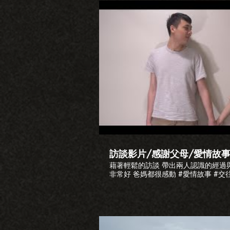
播
訪談影片/感謝父母/愛情故事
藉著輕鬆的訪談 帶出兩人認識的經過
非常好 爸媽都很感動 #愛