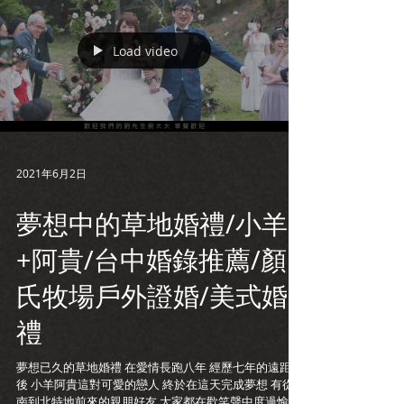
Load video
2021年6月2日
夢想中的草地婚禮/小羊
+阿貴/台中婚錄推薦/顏
氏牧場戶外證婚/美式婚
禮
夢想已久的草地婚禮 在愛情長跑八年 經歷七年的遠距離
後 小羊阿貴這對可愛的戀人 終於在這天完成夢想 有從
南到北特地前來的親朋好友 大家都在歡笑聲中度過愉快