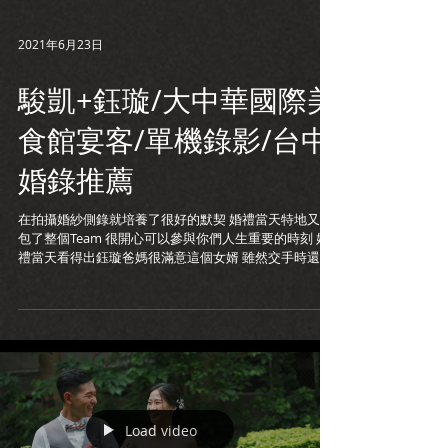
2021年6月23日
駿凱+鈺璇/大中華國際美
食館宴客/單機錄影/台中
婚錄推薦
在拍攝婚紗側錄就培養了很好的默契 婚禮當天特地又打
包了整個Team 很開心可以參與你們人生重要的時刻 婚
禮當天看得出鈺璇爸媽很滿意這個女婿 雖然交手時還是
有不捨的眼淚 但更多的是滿滿的喜悅 恭喜你們^^ 婚禮
攝影:匡匡 新娘秘書:Mango Chiu 婚禮顧問:An...
Load video