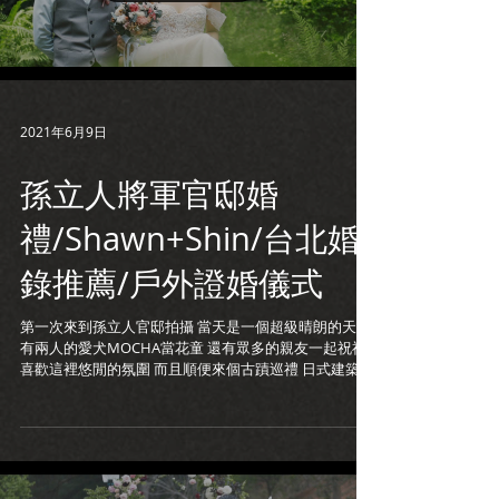
2021年6月9日
孫立人將軍官邸婚
禮/Shawn+Shin/台北婚
錄推薦/戶外證婚儀式
第一次來到孫立人官邸拍攝 當天是一個超級晴朗的天氣
有兩人的愛犬MOCHA當花童 還有眾多的親友一起祝福
喜歡這裡悠閒的氛圍 而且順便來個古蹟巡禮 日式建築、
玻璃帷幕與花園造景真的很美 期待下次的拍攝^^ 婚錄加
樂福 www.loveplusfilm.com...