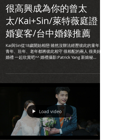
很高興成為你的曾太
太/Kai+Sin/萊特薇庭證
婚宴客/台中婚錄推薦
Kai與Sin從18歲開始相戀 雖然沒辦法經歷彼此的童年 但
青年、壯年、老年都將彼此相守 很相配的兩人 很美好的
婚禮 一起欣賞吧^^ 婚禮攝影:Patrick Yang 新娘秘
書:JiaJia H. Stylist 婚錄加樂福...
Load video