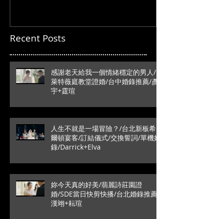
Recent Posts
感謝老天給我一個情緒穩定的男人/
萊特薇庭教堂證婚/台中婚錄推薦/彥
宇+霆瑄
人生不就是一場冒險？/台北新板希
爾頓宴客/訂結儀式/交換誓詞/單機婚
錄/Darrick+Elva
妳今天真的好美/翡麗詩莊園證
婚/SDE當日快剪快播/台北婚錄推薦/
漢翊+耘瑄