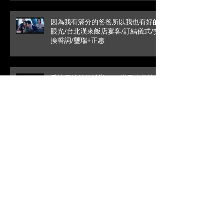
因為我有滿分的爸爸所以我也有好的
眼光/台北漢來飯店宴客/訂結儀式/交
換誓詞/璽瑞+正惠
愛情最純粹的模樣/SDE當日快剪快
播/戶外證婚/葳格國際宴會
館/Roy+Vivian
高雄是永遠的避風港/文定儀式/台中
林酒店宴客/銘辰+啓萍
拜別時的一句話瞬間爆笑/SDE當日快
剪快播/新竹喜來登宴客/台中婚錄推
薦/大藝+小瑩