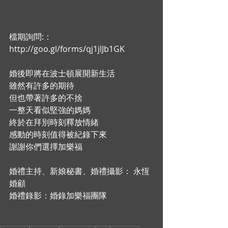
檔期詢問:：
http://goo.gl/forms/qj1jlJb1GK
婚後即將在波士頓展開新生活
雖然有許多的期待
但也帶著許多的不捨
一整天看似堅強的媽媽
終於在拜別時刻釋放情緒
感動的時刻值得被紀錄下來
謝謝你們選擇加樂福
婚禮主持、新娘秘書、婚禮攝影： 永恆
婚顧
婚禮錄影：婚錄加樂福團隊