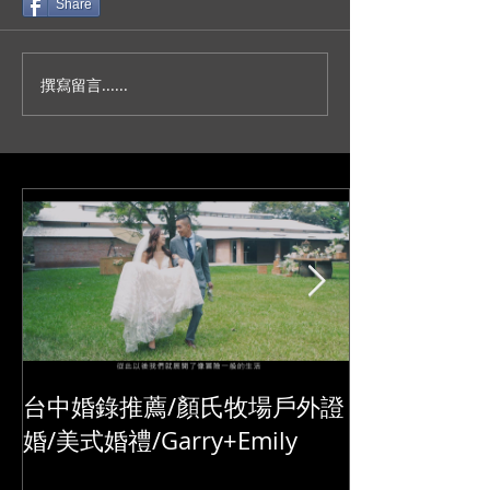
Share
撰寫留言......
人生不就是一場冒險？/台
妳今天真的好美
北新板希爾頓宴客/訂結儀
園證婚/SDE當
式/交換誓詞/單機婚
播/台北婚錄推薦
錄/Darrick+Elva
+耘瑄
台中婚錄推薦/顏氏牧場戶外證
婚/美式婚禮/Garry+Emily