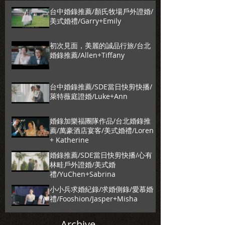
台中婚錄推薦/顏氏牧場戶外證婚/
美式婚禮/Garry+Emily
初次見面，美麗的誠品行旅/台北
婚錄推薦/Allen+Tiffany
台中婚錄推薦/SDE當日快剪快播/
萊特薇庭證婚/Luke+Ann
婚錄加樂福團隊作品/台北婚錄推
薦/萬豪酒店宴客/美式婚禮/Loren
+ Katherine
婚錄推薦/SDE當日快剪快播/心有
林畦戶外證婚/美式婚
禮/YuChen+Sabrina
小小兵求婚紀錄/求婚側錄/愛慕婚
禮/Fooshion/Jasper+Misha
Archive