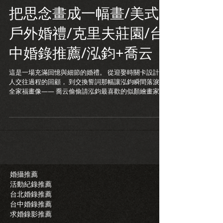
把思念畫成一幅畫/美式
戶外婚禮/克里夫莊園/台
中婚錄推薦/泓鈞+喬云
這是一場充滿回憶與細節的婚禮。 從迎娶時關卡設計兩
人交往過程的回顧， 到交換誓詞那幅讓泓鈞瞬間落淚的
全家福畫像—— 喬云偷偷請泓鈞最喜歡的似顏繪畫家，
畫下了家人， 也畫進了那位最想念的阿婆。 那一刻，什
麼話都不用說，感動已經滿溢。 整場婚禮裡滿滿都是他
們的心意，...
婚攝推薦
活動紀錄推薦
台北婚錄推薦
台中婚錄推薦
求婚錄影推薦