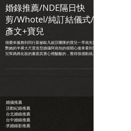
婚錄推薦/NDE隔日快
剪/Whotel/純訂結儀式/
彥文+寶兒
很榮幸服務到同行新祕歐凡妮莎團隊的寶兒一早就先驚
艷她的半裸大尺度造型婚攝阿堯拍的很開心後來看到寶
兒幫媽媽化妝的畫面其實心裡酸酸的，覺得很感動就像
寶兒在拜別時說的.
婚攝推薦
活動紀錄推薦
台北婚錄推薦
台中婚錄推薦
求婚錄影推薦