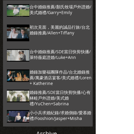
台中婚錄推薦/顏氏牧場戶外證婚/
美式婚禮/Garry+Emily
初次見面，美麗的誠品行旅/台北
婚錄推薦/Allen+Tiffany
台中婚錄推薦/SDE當日快剪快播/
萊特薇庭證婚/Luke+Ann
婚錄加樂福團隊作品/台北婚錄推
薦/萬豪酒店宴客/美式婚禮/Loren
+ Katherine
婚錄推薦/SDE當日快剪快播/心有
林畦戶外證婚/美式婚
禮/YuChen+Sabrina
小小兵求婚紀錄/求婚側錄/愛慕婚
禮/Fooshion/Jasper+Misha
Archive