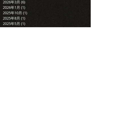
2026年3月
(6)
6 篇文章
2026年1月
(1)
1 篇文章
2025年10月
(1)
1 篇文章
2025年8月
(1)
1 篇文章
2025年5月
(1)
1 篇文章
2025年4月
(4)
4 篇文章
2025年2月
(1)
1 篇文章
2024年12月
(3)
3 篇文章
2024年10月
(1)
1 篇文章
2024年7月
(2)
2 篇文章
2024年5月
(1)
1 篇文章
Search By Tags
婚錄推薦
台北婚錄
婚禮錄影
婚攝推薦
婚錄加樂福
快剪快播
台北婚錄推薦
婚錄加樂福團隊
SDE
SDE當日快剪
戶外證婚
當日快剪
推薦婚錄
加樂福婚錄
加樂福
美式婚禮
台中婚錄推薦
戶外儀式
加樂福團隊
迎娶儀式
加樂福錄影
訂結儀式
台中婚錄
工商簡介
愛情故事
純宴客
維多麗亞酒店
晶華酒店
訪談影片
活動紀錄
文定儀式
新秘推薦
婚攝破渡
加樂福評價
遠企宴客
證婚儀式
求婚記錄