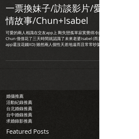
一票換妹子/訪談影片/愛
情故事/Chun+Isabel
可愛的兩人相識在交友app上 剛失戀孤單寂寞覺得冷的
Chun 僅僅花了三天時間就認識了未來老婆Isabel (而且
app還沒花錢XD) 雖然兩人個性天差地遠而且常常吵架
但磨合到後來卻意外契合 總統大選時一票換妹子的故事
更是讓拍攝的我也忍不住大笑...
婚攝推薦
活動紀錄推薦
台北婚錄推薦
台中婚錄推薦
求婚錄影推薦
Featured Posts