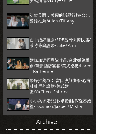
美式婚禮/Garry+Emily
初次見面，美麗的誠品行旅/台北
婚錄推薦/Allen+Tiffany
台中婚錄推薦/SDE當日快剪快播/
萊特薇庭證婚/Luke+Ann
婚錄加樂福團隊作品/台北婚錄推
薦/萬豪酒店宴客/美式婚禮/Loren
+ Katherine
婚錄推薦/SDE當日快剪快播/心有
林畦戶外證婚/美式婚
禮/YuChen+Sabrina
小小兵求婚紀錄/求婚側錄/愛慕婚
禮/Fooshion/Jasper+Misha
Archive