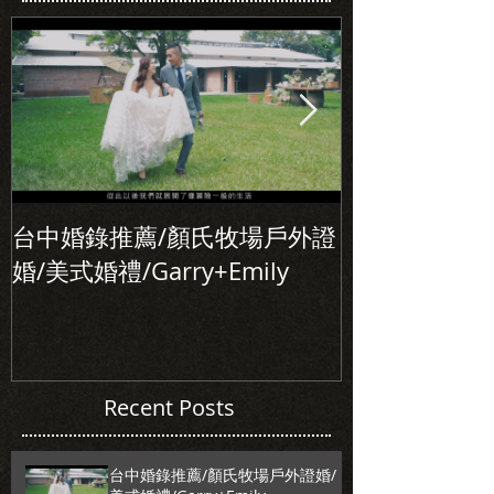
台中婚錄推薦/顏氏牧場戶外證
初次見面，美
婚/美式婚禮/Garry+Emily
北婚錄推薦/Alle
Recent Posts
台中婚錄推薦/顏氏牧場戶外證婚/