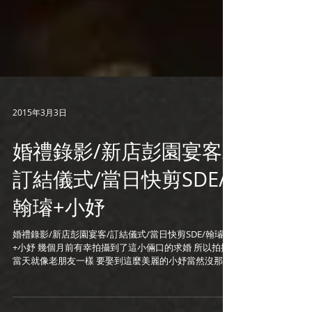
2015年3月3日
婚禮錄影/新店彭園宴客/
訂結儀式/當日快剪SDE/
翰璿+小妤
婚禮錄影/新店彭園宴客/訂結儀式/當日快剪SDE/翰璿
+小妤 幾個月前有幸拍攝到了這小倆口的求婚 所以拍攝
當天就像老朋友一樣 要娶到這麼美麗的小妤當然沒那麼
容易 新娘自己量身訂做了十個關卡等著新郎 所以史上最