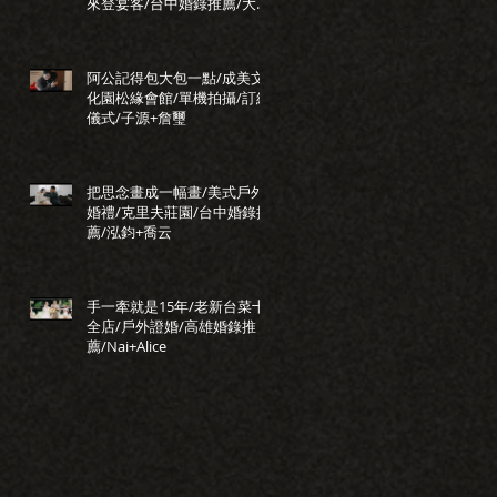
來登宴客/台中婚錄推薦/大藝
+小瑩
阿公記得包大包一點/成美文
化園松緣會館/單機拍攝/訂結
儀式/子源+詹璽
把思念畫成一幅畫/美式戶外
婚禮/克里夫莊園/台中婚錄推
薦/泓鈞+喬云
手一牽就是15年/老新台菜十
全店/戶外證婚/高雄婚錄推
薦/Nai+Alice