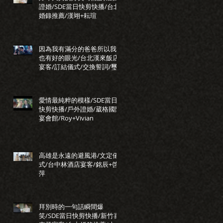
證婚/SDE當日快剪快播/台北
婚錄推薦/漢翊+耘瑄
因為我有滿分的爸爸所以我
也有好的眼光/台北漢來飯店
宴客/訂結儀式/交換誓詞/璽
瑞+正惠
愛情最純粹的模樣/SDE當日
快剪快播/戶外證婚/葳格國際
宴會館/Roy+Vivian
高雄是永遠的避風港/文定儀
式/台中林酒店宴客/銘辰+啓
萍
拜別時的一句話瞬間爆
笑/SDE當日快剪快播/新竹喜