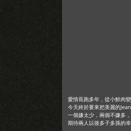
愛情長跑多年，從小鮮肉變
今天終於要來把美麗的Jea
一個嫌太少，兩個不嫌多，
期待兩人以後多子多孫的幸