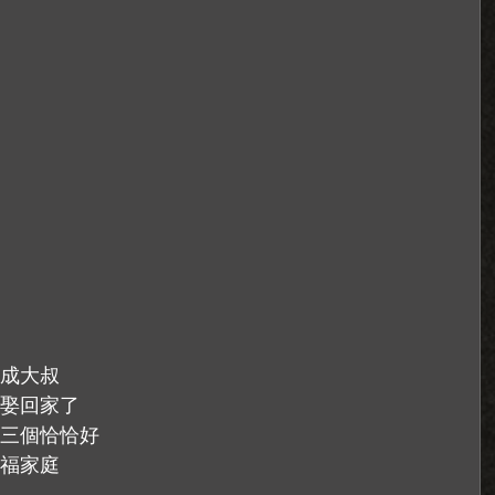
成大叔
n娶回家了
三個恰恰好
福家庭