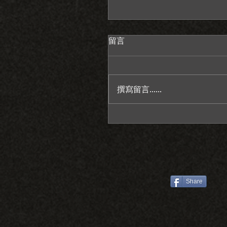
留言
撰寫留言......
感謝老天給我一個情緒穩
人/萊特薇庭教堂證婚/台
推薦/彥宇+霆瑄
Share