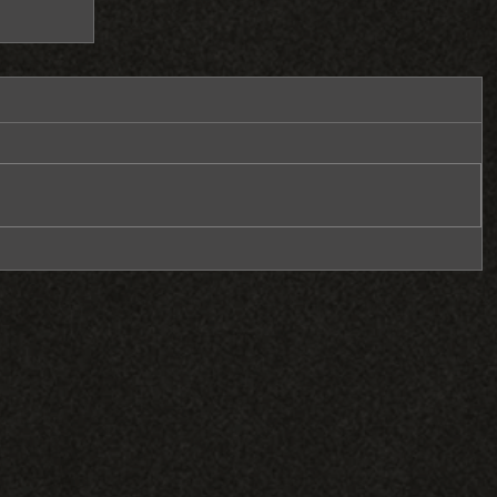
定的男
中婚錄