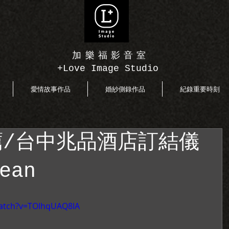
加樂福影音室
+Love Image Studio
愛情故事作品
婚紗側錄作品
紀錄重要時刻
/台中兆品酒店訂結儀
ean
watch?v=TOIhqUAQ8lA