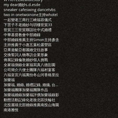
my dear婚紗
s.d.e
sde
sneaker cafe
swing dance
tvbs
two in one
twoinone主持
whotel
一起變老
三商行
三峽福容儀式
下罟子
不老婚紗
与玥樓
世貿33
世貿三三
世貿聯誼社
中式婚禮
中華基督教會
中部婚錄
中部婚錄推薦
主持Simon
主持彥含
主持推薦
于小惠
五葉松露營區
亞果遊艇
亞都麗緻
交往故事
交換誓詞
人物專訪
企業形象
佈展記錄
倫敦婚紗
假人挑戰
全家福側錄
全家福寫真
八德彭園
公司簡介
六便士團隊
六福村宴客
六福皇宮
六福萬怡
冬山河香格里拉
加樂福
加樂福, 婚錄, 婚禮記錄, 婚攝, 台北婚錄, 婚禮錄影, 推薦婚錄, 婚錄推薦, 婚攝推薦, 推
加樂福團隊
加樂福團隊作品
加樂福婚錄
加樂福評價
加樂福錄影
動態活動記錄
化老妝
北區扶輪社
北投麗禧
北部婚錄推薦
南投山海園
南港雅悅