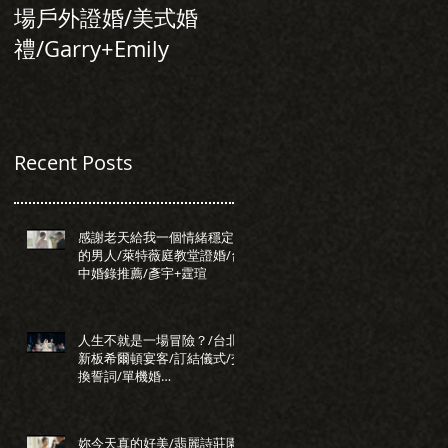
場戶外證婚/美式婚
行旅/台北婚錄推
禮/Garry+Emily
薦/Allen+Tiffany
Recent Posts
感謝老天給我一個情緒穩定
的男人/萊特薇庭教堂證婚/台
中婚錄推薦/彥宇+霆瑄
人生不就是一場冒險？/台北
新板希爾頓宴客/訂結儀式/交
換誓詞/單機婚
錄/Darrick+Elva
妳今天真的好美/翡麗詩莊園